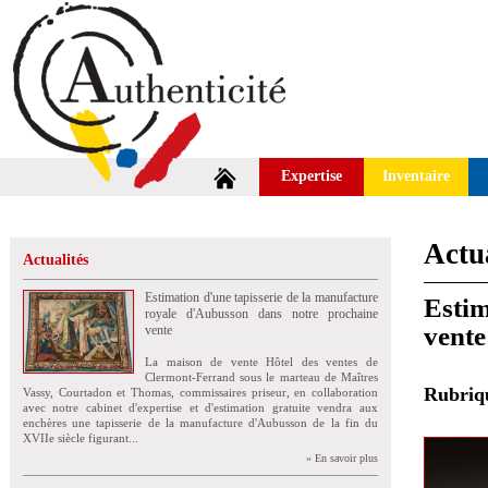
Expertise
Inventaire
Actua
Actualités
Estimation d'une tapisserie de la manufacture
Estim
royale d'Aubusson dans notre prochaine
vente
vente
La maison de vente Hôtel des ventes de
Clermont-Ferrand sous le marteau de Maîtres
Rubri
Vassy, Courtadon et Thomas, commissaires priseur, en collaboration
avec notre cabinet d'expertise et d'estimation gratuite vendra aux
enchères une tapisserie de la manufacture d'Aubusson de la fin du
XVIIe siècle figurant...
» En savoir plus