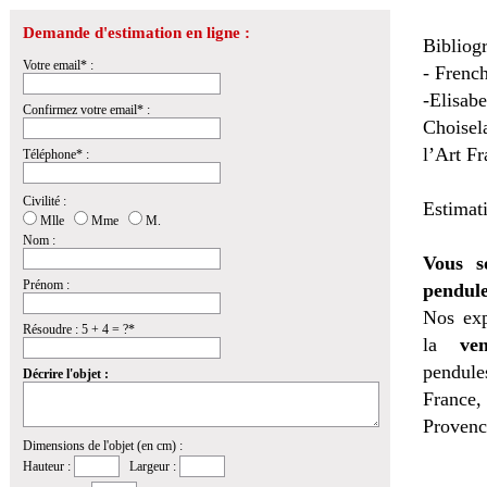
Demande d'estimation en ligne :
Bibliog
Votre email* :
- Frenc
-Elisab
Confirmez votre email* :
Choisela
l’Art Fr
Téléphone* :
Civilité :
Estimat
Mlle
Mme
M.
Nom :
Vous s
Prénom :
pendule
Nos exp
Résoudre : 5 + 4 = ?*
la
ven
pendules
Décrire l'objet :
France,
Provenc
Dimensions de l'objet (en cm) :
Hauteur :
Largeur :