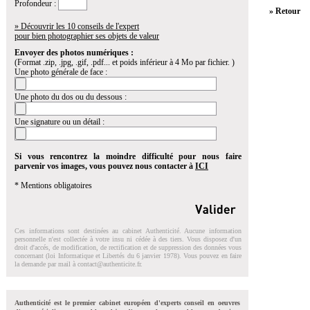
Profondeur :
» Retour
» Découvrir les 10 conseils de l'expert
pour bien photographier ses objets de valeur
Envoyer des photos numériques :
(Format .zip, .jpg, .gif, .pdf... et poids inférieur à 4 Mo par fichier. )
Une photo générale de face :
Une photo du dos ou du dessous :
Une signature ou un détail :
Si vous rencontrez la moindre difficulté pour nous faire
parvenir vos images, vous pouvez nous contacter à
ICI
* Mentions obligatoires
Ces informations sont destinées au cabinet Authenticité. Aucune information
personnelle n'est collectée à votre insu ni cédée à des tiers. Vous disposez d'un
droit d'accés, de modification, de rectification et de suppression des données vous
concernant (loi Informatique et Libertés du 6 janvier 1978). Vous pouvez en faire
la demande par mail à
contact@authenticite.fr
.
Authenticité est le premier cabinet européen d'experts conseil en oeuvres