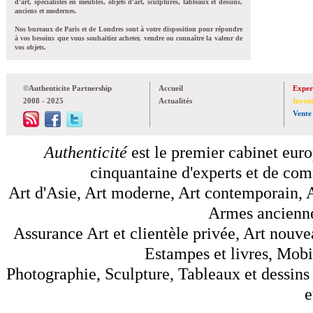
d'art, spécialistes en meubles, objets d'art, sculptures, tableaux et dessins,
anciens et modernes.
Nos bureaux de Paris et de Londres sont à votre disposition pour répondre
à vos besoins que vous souhaitiez acheter, vendre ou connaître la valeur de
vos objets.
©Authenticite Partnership
Accueil
Exper
2008 - 2025
Actualités
Inven
Vente
Authenticité
est le premier cabinet euro
cinquantaine d'experts et de comm
Art d'Asie, Art moderne, Art contemporain, A
Armes anciennes
Assurance Art et clientèle privée, Art nouve
Estampes et livres, Mobil
Photographie, Sculpture, Tableaux et dessins 
e