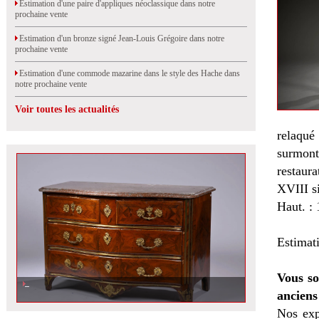
Estimation d'une paire d'appliques néoclassique dans notre
prochaine vente
Estimation d'un bronze signé Jean-Louis Grégoire dans notre
prochaine vente
Estimation d'une commode mazarine dans le style des Hache dans
notre prochaine vente
Voir toutes les actualités
relaqué
surmont
restaura
XVIII si
Haut. :
Estimat
Vous so
anciens
Nos exp