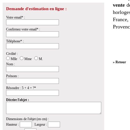
vente
de
Demande d'estimation en ligne :
horloges
Votre email* :
France,
Provenc
Confirmez votre email* :
Téléphone* :
Civilité :
Mlle
Mme
M.
» Retour
Nom :
Prénom :
Résoudre : 5 + 4 = ?*
Décrire l'objet :
Dimensions de l'objet (en cm) :
Hauteur :
Largeur :