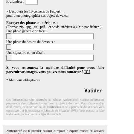
Profondeur :
» Découvrir les 10 conseils de l'expert
pour bien photographier ses objets de valeur
Envoyer des photos numériques :
(Format .zip, .jpg, .gif, .pdf... et poids inférieur à 4 Mo par fichier. )
Une photo générale de face :
Une photo du dos ou du dessous :
Une signature ou un détail :
Si vous rencontrez la moindre difficulté pour nous faire
parvenir vos images, vous pouvez nous contacter à
ICI
* Mentions obligatoires
Ces informations sont destinées au cabinet Authenticité. Aucune information
personnelle n'est collectée à votre insu ni cédée à des tiers. Vous disposez d'un
droit d'accés, de modification, de rectification et de suppression des données vous
concernant (loi Informatique et Libertés du 6 janvier 1978). Vous pouvez en faire
la demande par mail à
contact@authenticite.fr
.
Authenticité est le premier cabinet européen d'experts conseil en oeuvres