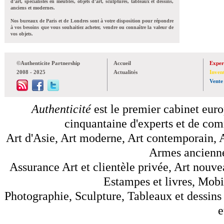
d'art, spécialistes en meubles, objets d'art, sculptures, tableaux et dessins,
anciens et modernes.
Nos bureaux de Paris et de Londres sont à votre disposition pour répondre
à vos besoins que vous souhaitiez acheter, vendre ou connaître la valeur de
vos objets.
©Authenticite Partnership
Accueil
Exper
2008 - 2025
Actualités
Inven
Vente
Authenticité
est le premier cabinet euro
cinquantaine d'experts et de comm
Art d'Asie, Art moderne, Art contemporain, A
Armes anciennes
Assurance Art et clientèle privée, Art nouve
Estampes et livres, Mobil
Photographie, Sculpture, Tableaux et dessins 
e