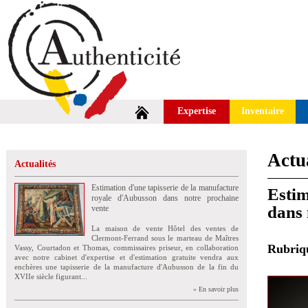
Expertise
Inventaire
Actua
Actualités
Estimation d'une tapisserie de la manufacture
Estim
royale d'Aubusson dans notre prochaine
dans 
vente
La maison de vente Hôtel des ventes de
Clermont-Ferrand sous le marteau de Maîtres
Rubri
Vassy, Courtadon et Thomas, commissaires priseur, en collaboration
avec notre cabinet d'expertise et d'estimation gratuite vendra aux
enchères une tapisserie de la manufacture d'Aubusson de la fin du
XVIIe siècle figurant...
» En savoir plus