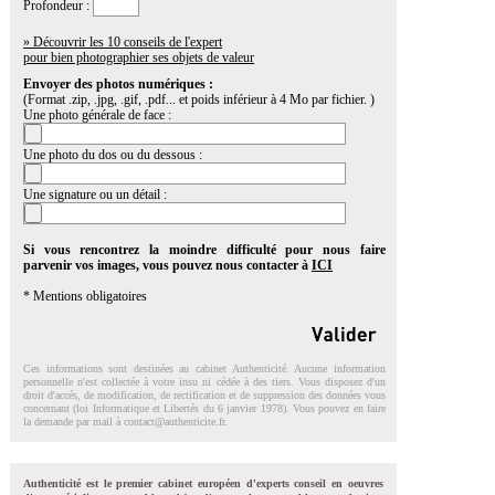
Profondeur :
» Découvrir les 10 conseils de l'expert
pour bien photographier ses objets de valeur
Envoyer des photos numériques :
(Format .zip, .jpg, .gif, .pdf... et poids inférieur à 4 Mo par fichier. )
Une photo générale de face :
Une photo du dos ou du dessous :
Une signature ou un détail :
Si vous rencontrez la moindre difficulté pour nous faire
parvenir vos images, vous pouvez nous contacter à
ICI
* Mentions obligatoires
Ces informations sont destinées au cabinet Authenticité. Aucune information
personnelle n'est collectée à votre insu ni cédée à des tiers. Vous disposez d'un
droit d'accés, de modification, de rectification et de suppression des données vous
concernant (loi Informatique et Libertés du 6 janvier 1978). Vous pouvez en faire
la demande par mail à
contact@authenticite.fr
.
Authenticité est le premier cabinet européen d'experts conseil en oeuvres