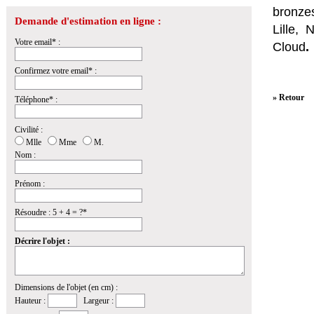
bronzes
Demande d'estimation en ligne :
Lille,
Votre email* :
Cloud
.
Confirmez votre email* :
» Retour
Téléphone* :
Civilité :
Mlle
Mme
M.
Nom :
Prénom :
Résoudre : 5 + 4 = ?*
Décrire l'objet :
Dimensions de l'objet (en cm) :
Hauteur :
Largeur :