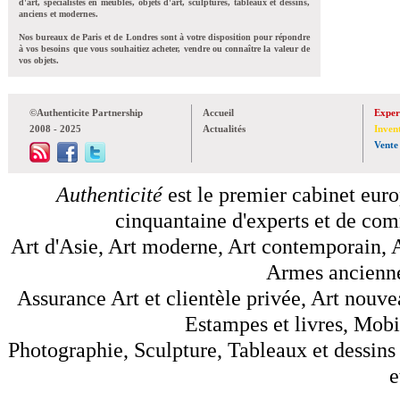
d'art, spécialistes en meubles, objets d'art, sculptures, tableaux et dessins,
anciens et modernes.
Nos bureaux de Paris et de Londres sont à votre disposition pour répondre
à vos besoins que vous souhaitiez acheter, vendre ou connaître la valeur de
vos objets.
©Authenticite Partnership
Accueil
Exper
2008 - 2025
Actualités
Inven
Vente
Authenticité
est le premier cabinet euro
cinquantaine d'experts et de comm
Art d'Asie, Art moderne, Art contemporain, A
Armes anciennes
Assurance Art et clientèle privée, Art nouve
Estampes et livres, Mobil
Photographie, Sculpture, Tableaux et dessins 
e