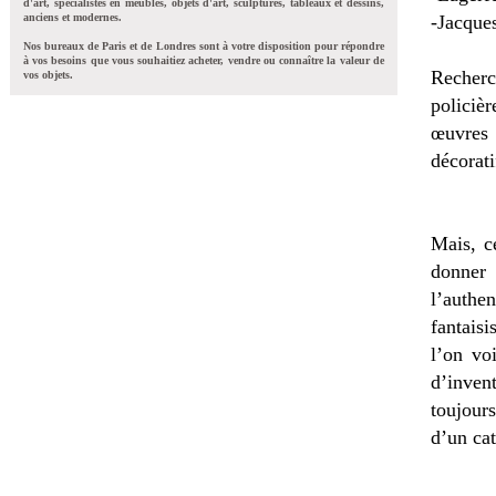
d'art, spécialistes en meubles, objets d'art, sculptures, tableaux et dessins,
anciens et modernes.
-Jacque
Nos bureaux de Paris et de Londres sont à votre disposition pour répondre
à vos besoins que vous souhaitiez acheter, vendre ou connaître la valeur de
Recherc
vos objets.
policiè
œuvres 
décorat
Mais, c
donner
l’authe
fantaisi
l’on vo
d’inven
toujour
d’un cat