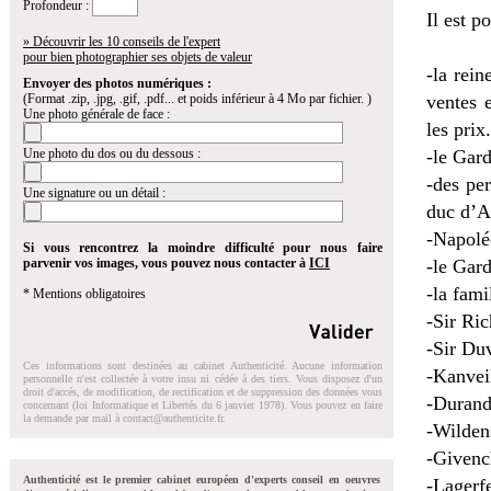
Profondeur :
Il est p
» Découvrir les 10 conseils de l'expert
pour bien photographier ses objets de valeur
-la rein
Envoyer des photos numériques :
(Format .zip, .jpg, .gif, .pdf... et poids inférieur à 4 Mo par fichier. )
ventes 
Une photo générale de face :
les prix.
Une photo du dos ou du dessous :
-le Gard
-des pe
Une signature ou un détail :
duc d’A
-Napolé
Si vous rencontrez la moindre difficulté pour nous faire
parvenir vos images, vous pouvez nous contacter à
ICI
-le Gar
-la fami
* Mentions obligatoires
-Sir Ri
-Sir Du
Ces informations sont destinées au cabinet Authenticité. Aucune information
-Kanveil
personnelle n'est collectée à votre insu ni cédée à des tiers. Vous disposez d'un
droit d'accés, de modification, de rectification et de suppression des données vous
-Durand
concernant (loi Informatique et Libertés du 6 janvier 1978). Vous pouvez en faire
la demande par mail à
contact@authenticite.fr
.
-Wilden
-Givenc
Authenticité est le premier cabinet européen d'experts conseil en oeuvres
-Lagerfe