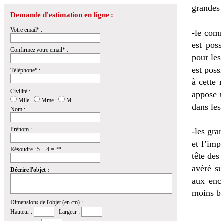
grandes 
Demande d'estimation en ligne :
Votre email* :
-le com
est pos
Confirmez votre email* :
pour les
est poss
Téléphone* :
à cette
Civilité :
appose 
Mlle
Mme
M.
dans les
Nom :
Prénom :
-les gr
et l’imp
Résoudre : 5 + 4 = ?*
tête de
avéré s
Décrire l'objet :
aux enc
moins b
Dimensions de l'objet (en cm) :
Hauteur :
Largeur :