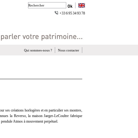
+33 6 95 34 93 78
Qui sommes-nous ?
Nous contacter
r ses créations horlogères et en particulier ses montres,
onnues la Reverso, la maison Jaeger-LeCoultre fabrique
e pendule Atmos à mouvement perpétuel.