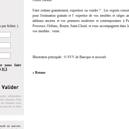
Cédric Henon
Faire estimer gratuitement, expertiser ou vendre ? :
Les experts consei
pour l'
estimation gratuite
et l'
expertise
de vos meubles et sièges anc
tableaux anciens et vos peintures modernes et contemporaines à Pa
 par fichier. )
Provence, Orléans, Rouen, Saint-Cloud, et vous accompagnent dans la
vos meubles :
vente
.
Illustration principale : © SVV de Baecque et associés
ur nous faire
 à
ICI
» Retour
ucune information
 Vous disposez d'un
on des données vous
ous pouvez en faire
nseil en oeuvres