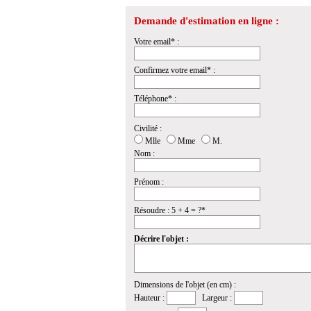
Demande d'estimation en ligne :
Votre email* :
Confirmez votre email* :
Téléphone* :
Civilité :
Mlle
Mme
M.
Nom :
Prénom :
Résoudre : 5 + 4 = ?*
Décrire l'objet :
Dimensions de l'objet (en cm) :
Hauteur :
Largeur :