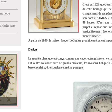
 notre
C’est en 1928 que Jean-
de cette horloge qui n
ns notre
changements de températu
son nom « ATMOS ». Un
48 heures. C’est une r
s Hache dans
perpétuel repose sur un
particulièrement écono
montre bracelet.
A partir de 1936, la maison Jaeger-LeCoultre produit entièrement la p
Design
Le modèle classique est conçu comme une cage rectangulaire en verre 
LeCoultre collabore avec de grands créateurs, les maisons Lalique, H
base circulaire, être squelette et même portique.