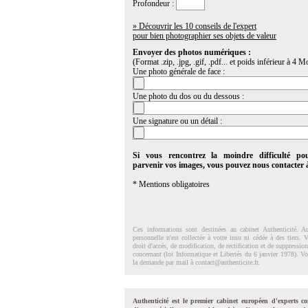
Profondeur :
» Découvrir les 10 conseils de l'expert
pour bien photographier ses objets de valeur
Envoyer des photos numériques :
(Format .zip, .jpg, .gif, .pdf... et poids inférieur à 4 Mo
Une photo générale de face :
Une photo du dos ou du dessous :
Une signature ou un détail :
Si vous rencontrez la moindre difficulté po
parvenir vos images, vous pouvez nous contacter
* Mentions obligatoires
Ces informations sont destinées au cabinet Authenticité. A
personnelle n'est collectée à votre insu ni cédée à des tiers.
droit d'accés, de modification, de rectification et de suppressi
concernant (loi Informatique et Libertés du 6 janvier 1978). V
la demande par mail à
contact@authenticite.fr
.
Authenticité est le premier cabinet européen d'experts co