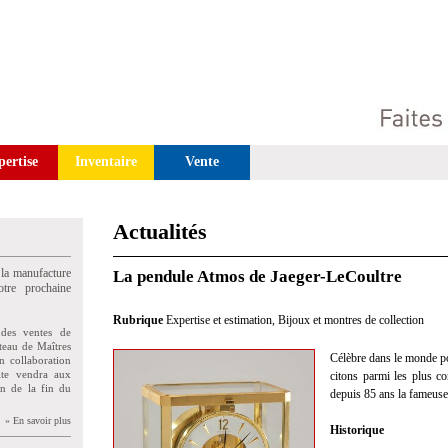
pertise
Inventaire
Vente
Actualités
 la manufacture
La pendule Atmos de Jaeger-LeCoultre
tre prochaine
Rubrique
Expertise et estimation
,
Bijoux et montres de collection
des ventes de
teau de Maîtres
Célèbre dans le monde pou
n collaboration
uite vendra aux
citons parmi les plus c
on de la fin du
depuis 85 ans la fameus
» En savoir plus
Historique