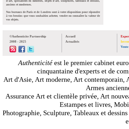
d'art, spécialistes en meubles, objets d'art, sculptures, tableaux et dessins,
anciens et modernes.
Nos bureaux de Paris et de Londres sont à votre disposition pour répondre
à vos besoins que vous souhaitiez acheter, vendre ou connaître la valeur de
vos objets.
©Authenticite Partnership
Accueil
Exper
2008 - 2025
Actualités
Inven
Vente
Authenticité
est le premier cabinet euro
cinquantaine d'experts et de comm
Art d'Asie, Art moderne, Art contemporain, A
Armes anciennes
Assurance Art et clientèle privée, Art nouve
Estampes et livres, Mobil
Photographie, Sculpture, Tableaux et dessins 
e