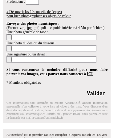
Profondeur :
» Découvrir les 10 conseils de l'expert
pour bien photographier ses objets de valeur
Envoyer des photos numériques :
(Format .zip, .jpg, .gif, .pdf... et poids inférieur à 4 Mo par fichier. )
Une photo générale de face :
Une photo du dos ou du dessous :
Une signature ou un détail :
Si vous rencontrez la moindre difficulté pour nous faire
parvenir vos images, vous pouvez nous contacter à
ICI
* Mentions obligatoires
Ces informations sont destinées au cabinet Authenticité. Aucune information
personnelle n'est collectée à votre insu ni cédée à des tiers. Vous disposez d'un
droit d'accés, de modification, de rectification et de suppression des données vous
concernant (loi Informatique et Libertés du 6 janvier 1978). Vous pouvez en faire
la demande par mail à
contact@authenticite.fr
.
Authenticité est le premier cabinet européen d'experts conseil en oeuvres