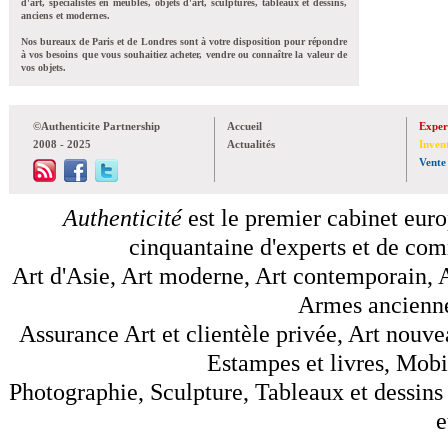
d'art, spécialistes en meubles, objets d'art, sculptures, tableaux et dessins,
anciens et modernes.
Nos bureaux de Paris et de Londres sont à votre disposition pour répondre
à vos besoins que vous souhaitiez acheter, vendre ou connaître la valeur de
vos objets.
©Authenticite Partnership
Accueil
Exper
2008 - 2025
Actualités
Inven
Vente
Authenticité
est le premier cabinet euro
cinquantaine d'experts et de comm
Art d'Asie, Art moderne, Art contemporain, A
Armes anciennes
Assurance Art et clientèle privée, Art nouve
Estampes et livres, Mobil
Photographie, Sculpture, Tableaux et dessins 
e