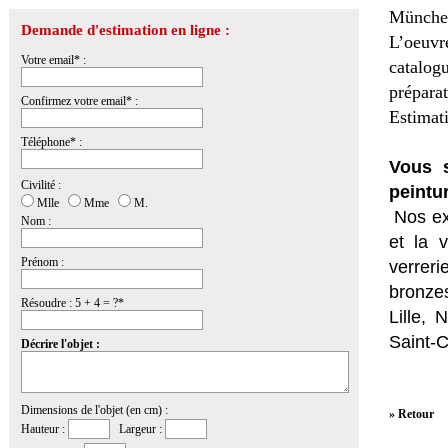
Münche
Demande d'estimation en ligne :
L’oeuv
Votre email* :
catalog
prépara
Confirmez votre email* :
Estimat
Téléphone* :
Vous s
Civilité :
peintu
Mlle
Mme
M.
Nos ex
Nom :
et la
v
Prénom :
verrer
bronzes
Résoudre : 5 + 4 = ?*
Lille,
Saint-
Décrire l'objet :
Dimensions de l'objet (en cm) :
» Retour
Hauteur :
Largeur :