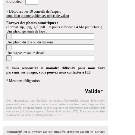
Profondeur :
» Découvrir les 10 conseils de l'expert
pour bien photographier ses objets de valeur
Envoyer des photos numériques :
(Format .zip, .jpg, .gif, .pdf... et poids inférieur à 4 Mo par fichier. )
Une photo générale de face :
Une photo du dos ou du dessous :
Une signature ou un détail :
Si vous rencontrez la moindre difficulté pour nous faire
parvenir vos images, vous pouvez nous contacter à
ICI
* Mentions obligatoires
Ces informations sont destinées au cabinet Authenticité. Aucune information
personnelle n'est collectée à votre insu ni cédée à des tiers. Vous disposez d'un
droit d'accés, de modification, de rectification et de suppression des données vous
concernant (loi Informatique et Libertés du 6 janvier 1978). Vous pouvez en faire
la demande par mail à
contact@authenticite.fr
.
Authenticité est le premier cabinet européen d'experts conseil en oeuvres