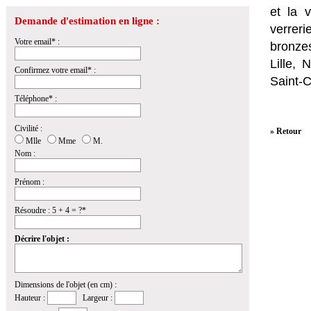
et la
v
Demande d'estimation en ligne :
verrer
Votre email* :
bronzes
Lille,
Confirmez votre email* :
Saint-
Téléphone* :
Civilité :
» Retour
Mlle
Mme
M.
Nom :
Prénom :
Résoudre : 5 + 4 = ?*
Décrire l'objet :
Dimensions de l'objet (en cm) :
Hauteur :
Largeur :