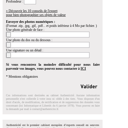
Profondeur :
» Découvrir les 10 conseils de l'expert
pour bien photographier ses objets de valeur
Envoyer des photos numériques :
(Format .zip, .jpg, .gif, .pdf... et poids inférieur à 4 Mo par fichier. )
Une photo générale de face :
Une photo du dos ou du dessous :
Une signature ou un détail :
Si vous rencontrez la moindre difficulté pour nous faire
parvenir vos images, vous pouvez nous contacter à
ICI
* Mentions obligatoires
Ces informations sont destinées au cabinet Authenticité. Aucune information
personnelle n'est collectée à votre insu ni cédée à des tiers. Vous disposez d'un
droit d'accés, de modification, de rectification et de suppression des données vous
concernant (loi Informatique et Libertés du 6 janvier 1978). Vous pouvez en faire
la demande par mail à
contact@authenticite.fr
.
Authenticité est le premier cabinet européen d'experts conseil en oeuvres