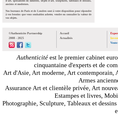
d'art, spécialistes en meubles, objets d'art, sculptures, tableaux et dessins,
anciens et modernes.
Nos bureaux de Paris et de Londres sont à votre disposition pour répondre
à vos besoins que vous souhaitiez acheter, vendre ou connaître la valeur de
vos objets.
©Authenticite Partnership
Accueil
Exper
2008 - 2025
Actualités
Inven
Vente
Authenticité
est le premier cabinet euro
cinquantaine d'experts et de comm
Art d'Asie, Art moderne, Art contemporain, A
Armes anciennes
Assurance Art et clientèle privée, Art nouve
Estampes et livres, Mobil
Photographie, Sculpture, Tableaux et dessins 
e