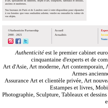
d'art, spécialistes en meubles, objets d'art, sculptures, tableaux et dessins,
anciens et modernes.
Nos bureaux de Paris et de Londres sont à votre disposition pour répondre
à vos besoins que vous souhaitiez acheter, vendre ou connaître la valeur de
vos objets.
©Authenticite Partnership
Accueil
Exper
2008 - 2025
Actualités
Inven
Vente
Authenticité
est le premier cabinet euro
cinquantaine d'experts et de comm
Art d'Asie, Art moderne, Art contemporain, A
Armes anciennes
Assurance Art et clientèle privée, Art nouve
Estampes et livres, Mobil
Photographie, Sculpture, Tableaux et dessins 
e