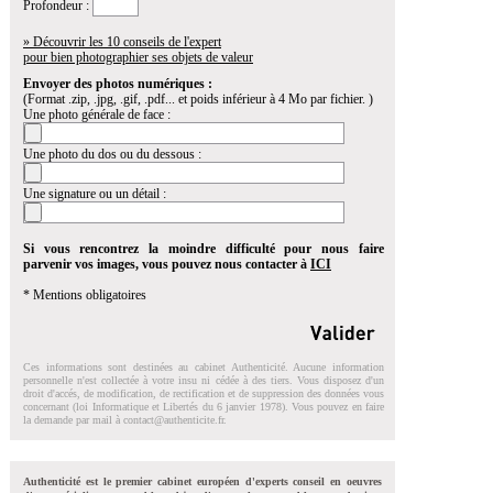
Profondeur :
» Découvrir les 10 conseils de l'expert
pour bien photographier ses objets de valeur
Envoyer des photos numériques :
(Format .zip, .jpg, .gif, .pdf... et poids inférieur à 4 Mo par fichier. )
Une photo générale de face :
Une photo du dos ou du dessous :
Une signature ou un détail :
Si vous rencontrez la moindre difficulté pour nous faire
parvenir vos images, vous pouvez nous contacter à
ICI
* Mentions obligatoires
Ces informations sont destinées au cabinet Authenticité. Aucune information
personnelle n'est collectée à votre insu ni cédée à des tiers. Vous disposez d'un
droit d'accés, de modification, de rectification et de suppression des données vous
concernant (loi Informatique et Libertés du 6 janvier 1978). Vous pouvez en faire
la demande par mail à
contact@authenticite.fr
.
Authenticité est le premier cabinet européen d'experts conseil en oeuvres