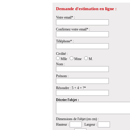
Demande d'estimation en ligne :
Votre email* :
Confirmez votre email* :
Téléphone* :
Civilité :
Mlle
Mme
M.
Nom :
Prénom :
Résoudre : 5 + 4 = ?*
Décrire l'objet :
Dimensions de l'objet (en cm) :
Hauteur :
Largeur :