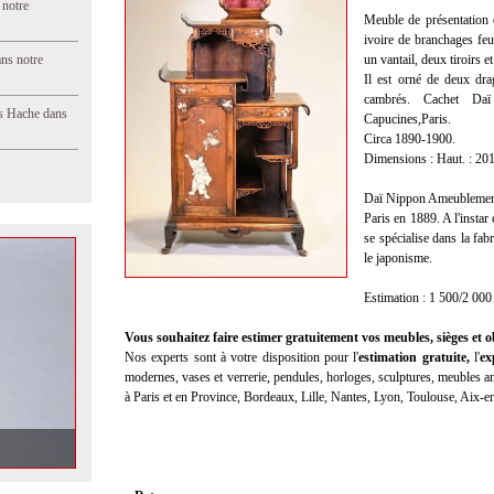
 notre
Meuble de présentation 
ivoire de branchages feui
ns notre
un vantail, deux tiroirs e
Il est orné de deux dra
cambrés. Cachet Da
s Hache dans
Capucines,
Paris.
Circa 1890-1900.
Dimensions : Haut. : 201
Daï Nippon Ameublement 
Paris en 1889. A l'instar 
se spécialise dans la fab
le japonisme.
Estimation : 1 500/2 000
Vous souhaitez faire estimer gratuitement vos meubles, sièges et ob
Nos experts sont à votre disposition pour l'
estimation gratuite
,
l'
ex
modernes, vases et verrerie, pendules, horloges, sculptures, meubles anc
à Paris et en Province, Bordeaux, Lille, Nantes, Lyon, Toulouse, Aix-