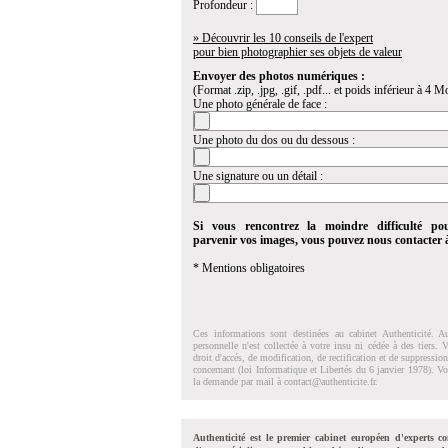
Profondeur :
» Découvrir les 10 conseils de l'expert
pour bien photographier ses objets de valeur
Envoyer des photos numériques :
(Format .zip, .jpg, .gif, .pdf... et poids inférieur à 4 Mo
Une photo générale de face :
Une photo du dos ou du dessous :
Une signature ou un détail :
Si vous rencontrez la moindre difficulté po
parvenir vos images, vous pouvez nous contacter
* Mentions obligatoires
Ces informations sont destinées au cabinet Authenticité. A
personnelle n'est collectée à votre insu ni cédée à des tiers.
droit d'accés, de modification, de rectification et de suppressi
concernant (loi Informatique et Libertés du 6 janvier 1978). V
la demande par mail à
contact@authenticite.fr
.
Authenticité est le premier cabinet européen d'experts co