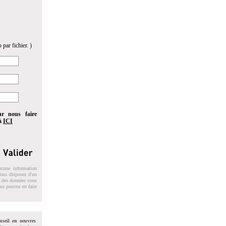
 par fichier. )
ur nous faire
 à
ICI
ucune information
 Vous disposez d'un
on des données vous
ous pouvez en faire
nseil en oeuvres