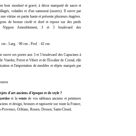
en bois mouluré et gravé, à décor marqueté de nacre et
llagés, volatiles et d'un samouraï (usures). Il ouvre par
t une vitrine en partie haute et présente plusieurs étagères.
gons de bronze ciselé et doré et repose sur des pieds
ï Nippon Ameublement, 3 et 5 boulevard des
 cm - Larg. : 90 cm - Prof. : 42 cm.
ouvre ses portes aux 3 et 5 boulevard des Capucines à
de Viardot, Perret et Vibert et de l'Escalier de Cristal, elle
rication et l'importation de meubles et objets marqués par
 euros
jets d'art anciens d'époque et de style ?
pertise
et la
vente
de vos tableaux anciens et peintures
iens et design, bronzes et tapisserie sur toute la France,
en-Provence, Orléans, Rouen, Drouot, Saint-Cloud
.