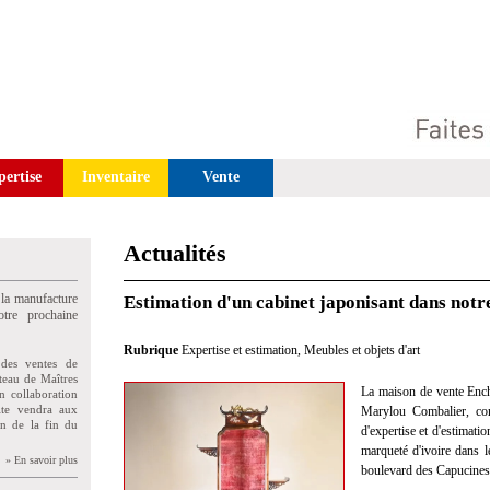
pertise
Inventaire
Vente
Actualités
 la manufacture
Estimation d'un cabinet japonisant dans notr
tre prochaine
Rubrique
Expertise et estimation
,
Meubles et objets d'art
des ventes de
teau de Maîtres
La maison de vente Enc
n collaboration
uite vendra aux
Marylou Combalier, com
on de la fin du
d'expertise et d'estimati
marqueté d'ivoire dans 
» En savoir plus
boulevard des Capucines