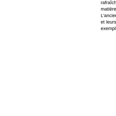
rafraî
matière
L'ancie
et leur
exempl