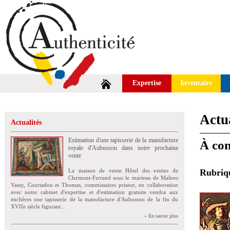
Expertise
Inventaire
Actua
Actualités
Estimation d'une tapisserie de la manufacture
À con
royale d'Aubusson dans notre prochaine
vente
La maison de vente Hôtel des ventes de
Rubri
Clermont-Ferrand sous le marteau de Maîtres
Vassy, Courtadon et Thomas, commissaires priseur, en collaboration
avec notre cabinet d'expertise et d'estimation gratuite vendra aux
enchères une tapisserie de la manufacture d'Aubusson de la fin du
XVIIe siècle figurant...
» En savoir plus