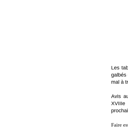
Les tab
galbés 
mal à t
Avis a
XVIIIe
prochai
Faire es