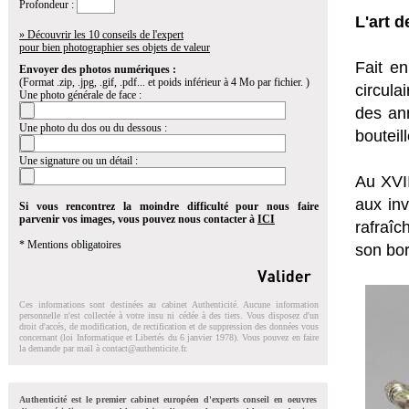
Profondeur :
L'art d
» Découvrir les 10 conseils de l'expert
pour bien photographier ses objets de valeur
Fait en
Envoyer des photos numériques :
(Format .zip, .jpg, .gif, .pdf... et poids inférieur à 4 Mo par fichier. )
circula
Une photo générale de face :
des ann
Une photo du dos ou du dessous :
bouteil
Une signature ou un détail :
Au XVII
aux inv
Si vous rencontrez la moindre difficulté pour nous faire
parvenir vos images, vous pouvez nous contacter à
ICI
rafraîc
* Mentions obligatoires
son bor
Ces informations sont destinées au cabinet Authenticité. Aucune information
personnelle n'est collectée à votre insu ni cédée à des tiers. Vous disposez d'un
droit d'accés, de modification, de rectification et de suppression des données vous
concernant (loi Informatique et Libertés du 6 janvier 1978). Vous pouvez en faire
la demande par mail à
contact@authenticite.fr
.
Authenticité est le premier cabinet européen d'experts conseil en oeuvres