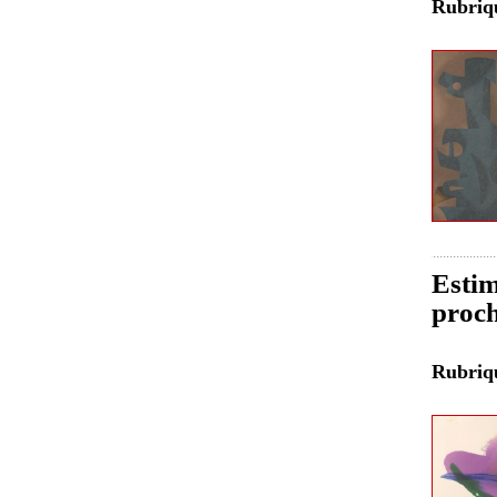
Rubri
Estim
proch
Rubri