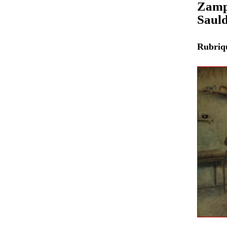
Zampi
Saul
Rubri