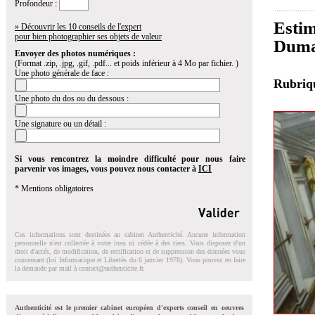
Profondeur :
Esti
» Découvrir les 10 conseils de l'expert
pour bien photographier ses objets de valeur
Duma
Envoyer des photos numériques :
(Format .zip, .jpg, .gif, .pdf... et poids inférieur à 4 Mo par fichier. )
Une photo générale de face :
Rubri
Une photo du dos ou du dessous :
Une signature ou un détail :
Si vous rencontrez la moindre difficulté pour nous faire
parvenir vos images, vous pouvez nous contacter à
ICI
* Mentions obligatoires
Ces informations sont destinées au cabinet Authenticité. Aucune information
personnelle n'est collectée à votre insu ni cédée à des tiers. Vous disposez d'un
droit d'accés, de modification, de rectification et de suppression des données vous
concernant (loi Informatique et Libertés du 6 janvier 1978). Vous pouvez en faire
la demande par mail à
contact@authenticite.fr
.
Authenticité est le premier cabinet européen d'experts conseil en oeuvres