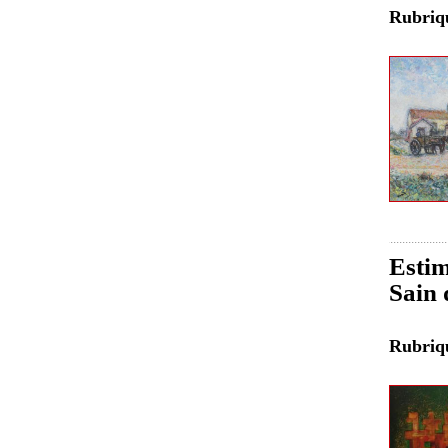
Rubri
Estim
Sain 
Rubri