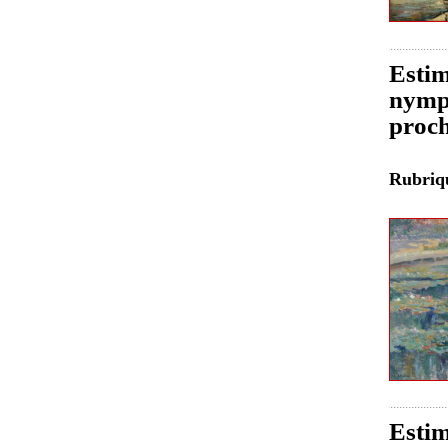
Estim
nymph
proch
Rubri
Estim