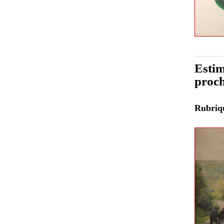
Estim
proch
Rubri