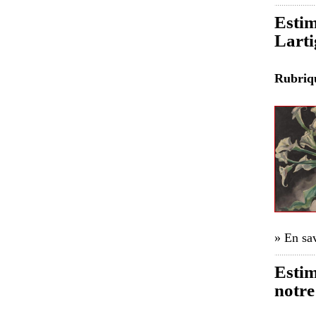
Estim
Larti
Rubri
» En sav
Estim
notre