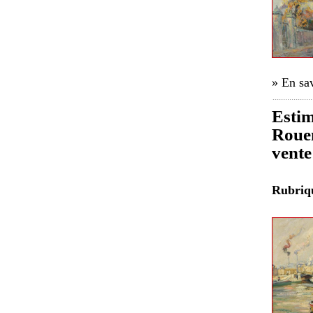
» En sav
Estim
Rouen
vente
Rubri