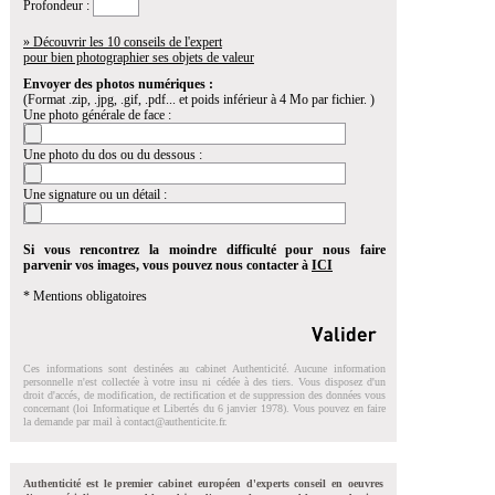
Profondeur :
» Découvrir les 10 conseils de l'expert
pour bien photographier ses objets de valeur
Envoyer des photos numériques :
(Format .zip, .jpg, .gif, .pdf... et poids inférieur à 4 Mo par fichier. )
Une photo générale de face :
Une photo du dos ou du dessous :
Une signature ou un détail :
Si vous rencontrez la moindre difficulté pour nous faire
parvenir vos images, vous pouvez nous contacter à
ICI
* Mentions obligatoires
Ces informations sont destinées au cabinet Authenticité. Aucune information
personnelle n'est collectée à votre insu ni cédée à des tiers. Vous disposez d'un
droit d'accés, de modification, de rectification et de suppression des données vous
concernant (loi Informatique et Libertés du 6 janvier 1978). Vous pouvez en faire
la demande par mail à
contact@authenticite.fr
.
Authenticité est le premier cabinet européen d'experts conseil en oeuvres