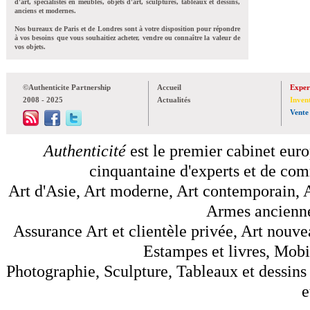
d'art, spécialistes en meubles, objets d'art, sculptures, tableaux et dessins,
anciens et modernes.
Nos bureaux de Paris et de Londres sont à votre disposition pour répondre
à vos besoins que vous souhaitiez acheter, vendre ou connaître la valeur de
vos objets.
©Authenticite Partnership
Accueil
Exper
2008 - 2025
Actualités
Inven
Vente
Authenticité
est le premier cabinet euro
cinquantaine d'experts et de comm
Art d'Asie, Art moderne, Art contemporain, A
Armes anciennes
Assurance Art et clientèle privée, Art nouve
Estampes et livres, Mobil
Photographie, Sculpture, Tableaux et dessins 
e