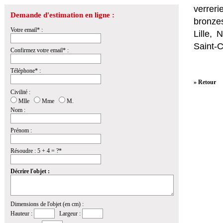
verrer
Demande d'estimation en ligne :
bronzes
Votre email* :
Lille,
Saint-
Confirmez votre email* :
Téléphone* :
» Retour
Civilité :
Mlle
Mme
M.
Nom :
Prénom :
Résoudre : 5 + 4 = ?*
Décrire l'objet :
Dimensions de l'objet (en cm) :
Hauteur :
Largeur :