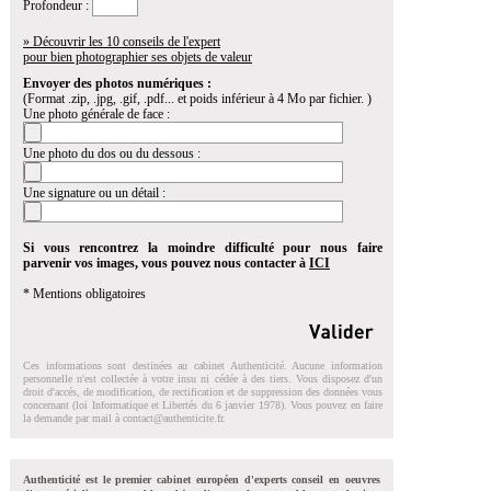
Profondeur :
» Découvrir les 10 conseils de l'expert
pour bien photographier ses objets de valeur
Envoyer des photos numériques :
(Format .zip, .jpg, .gif, .pdf... et poids inférieur à 4 Mo par fichier. )
Une photo générale de face :
Une photo du dos ou du dessous :
Une signature ou un détail :
Si vous rencontrez la moindre difficulté pour nous faire
parvenir vos images, vous pouvez nous contacter à
ICI
* Mentions obligatoires
Ces informations sont destinées au cabinet Authenticité. Aucune information
personnelle n'est collectée à votre insu ni cédée à des tiers. Vous disposez d'un
droit d'accés, de modification, de rectification et de suppression des données vous
concernant (loi Informatique et Libertés du 6 janvier 1978). Vous pouvez en faire
la demande par mail à
contact@authenticite.fr
.
Authenticité est le premier cabinet européen d'experts conseil en oeuvres