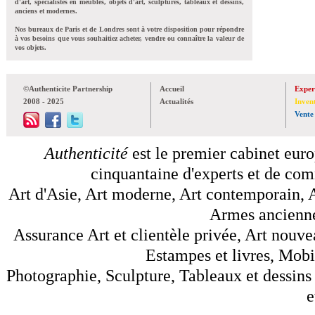
d'art, spécialistes en meubles, objets d'art, sculptures, tableaux et dessins,
anciens et modernes.
Nos bureaux de Paris et de Londres sont à votre disposition pour répondre
à vos besoins que vous souhaitiez acheter, vendre ou connaître la valeur de
vos objets.
©Authenticite Partnership
Accueil
Exper
2008 - 2025
Actualités
Inven
Vente
Authenticité
est le premier cabinet euro
cinquantaine d'experts et de comm
Art d'Asie, Art moderne, Art contemporain, A
Armes anciennes
Assurance Art et clientèle privée, Art nouve
Estampes et livres, Mobil
Photographie, Sculpture, Tableaux et dessins 
e