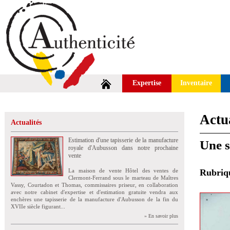
Expertise
Inventaire
Actua
Actualités
Estimation d'une tapisserie de la manufacture
Une s
royale d'Aubusson dans notre prochaine
vente
La maison de vente Hôtel des ventes de
Rubri
Clermont-Ferrand sous le marteau de Maîtres
Vassy, Courtadon et Thomas, commissaires priseur, en collaboration
avec notre cabinet d'expertise et d'estimation gratuite vendra aux
enchères une tapisserie de la manufacture d'Aubusson de la fin du
XVIIe siècle figurant...
» En savoir plus