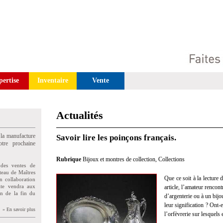
pertise
Inventaire
Vente
Actualités
 la manufacture
Savoir lire les poinçons français.
tre prochaine
Rubrique
Bijoux et montres de collection
,
Collections
des ventes de
teau de Maîtres
Que ce soit à la lecture
n collaboration
uite vendra aux
article, l’amateur rencon
on de la fin du
d’argenterie ou à un bijo
leur signification ? Ont-e
» En savoir plus
l’orfèvrerie sur lesquels 