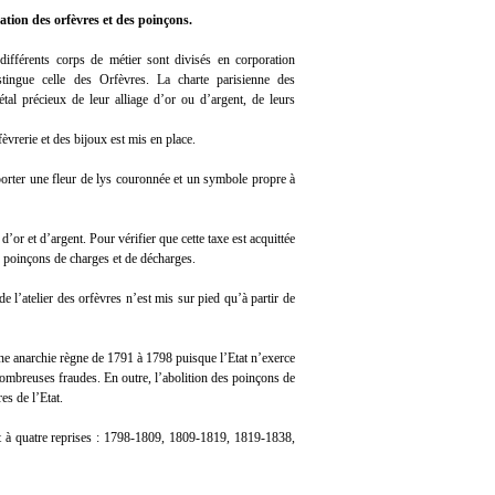
ation des orfèvres et des poinçons.
ifférents corps de métier sont divisés en corporation
stingue celle des Orfèvres. La charte parisienne des
étal précieux de leur alliage d’or ou d’argent, de leurs
fèvrerie et des bijoux est mis en place.
porter une fleur de lys couronnée et un symbole propre à
’or et d’argent. Pour vérifier que cette taxe est acquittée
es poinçons de charges et de décharges.
 l’atelier des orfèvres n’est mis sur pied qu’à partir de
ne anarchie règne de 1791 à 1798 puisque l’Etat n’exerce
e nombreuses fraudes. En outre, l’abolition des poinçons de
es de l’Etat.
nt à quatre reprises : 1798-1809, 1809-1819, 1819-1838,