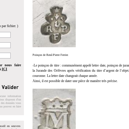
 par fichier. )
Poinçon de René-Pierre Ferrier.
ur nous faire
-Le poinçon de titre : communément appelé lettre date, poinçon de ju
 à
ICI
la Jurande des Orfèvres après vérification du titre d’argent de l’obje
couronne. La lettre date changeait chaque année.
Ainsi, il est possible de dater une pièce de manière très précise.
ucune information
 Vous disposez d'un
on des données vous
ous pouvez en faire
nseil en oeuvres