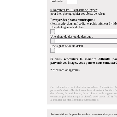
Profondeur :
» Découvrir les 10 conseils de l'expert
pour bien photographier ses objets de valeur
Envoyer des photos numériques :
(Format .zip, .jpg, .gif, .pdf... et poids inférieur à 4 Mo
Une photo générale de face :
Une photo du dos ou du dessous :
Une signature ou un détail :
Si vous rencontrez la moindre difficulté po
parvenir vos images, vous pouvez nous contacter
* Mentions obligatoires
Ces informations sont destinées au cabinet Authenticité. A
personnelle n'est collectée à votre insu ni cédée à des tiers.
droit d'accés, de modification, de rectification et de suppressi
concernant (loi Informatique et Libertés du 6 janvier 1978). V
la demande par mail à
contact@authenticite.fr
.
Authenticité est le premier cabinet européen d'experts co