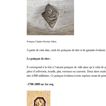
Poinçon Charles-Nicolas Odiot.
A partir de cette date, seuls les poinçons de titre et de garantie évoluent.
Le poinçon de titre :
Il correspond à la fois à l’ancien poinçon de ville ainsi qu’à celui de ju
pièce d’orfèvrerie, écuelle, plat, verseuse ou couverts. Deux titres seule
titre à 800 millièmes. Ce poinçon évoluera à trois reprises avant de pr
-1798-1809 ou 1er coq.