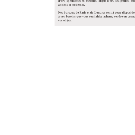
d'art, spécialistes en meubles, objets d'art, sculptures, tab
anciens et modernes.
Nos bureaux de Paris et de Londres sont à votre dispositi
à vos besoins que vous souhaitiez acheter, vendre ou conna
vos objets.