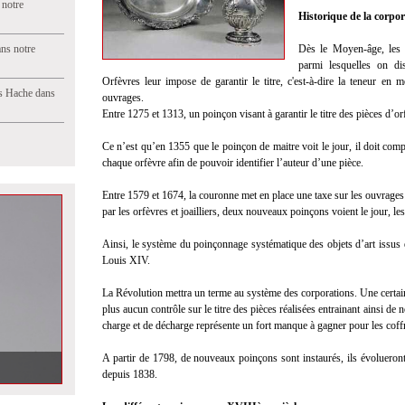
 notre
Historique de la corpor
ns notre
Dès le Moyen-âge, les d
parmi lesquelles on di
Orfèvres leur impose de garantir le titre, c'est-à-dire la teneur en m
s Hache dans
ouvrages.
Entre 1275 et 1313, un poinçon visant à garantir le titre des pièces d’or
Ce n’est qu’en 1355 que le poinçon de maitre voit le jour, il doit com
chaque orfèvre afin de pouvoir identifier l’auteur d’une pièce.
Entre 1579 et 1674, la couronne met en place une taxe sur les ouvrages d
par les orfèvres et joailliers, deux nouveaux poinçons voient le jour, l
Ainsi, le système du poinçonnage systématique des objets d’art issus de
Louis XIV.
La Révolution mettra un terme au système des corporations. Une certai
plus aucun contrôle sur le titre des pièces réalisées entrainant ainsi d
charge et de décharge représente un fort manque à gagner pour les coffr
A partir de 1798, de nouveaux poinçons sont instaurés, ils évoluero
haine vente à
depuis 1838.