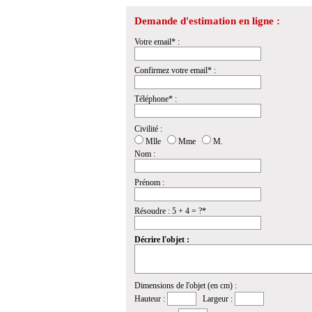
Demande d'estimation en ligne :
Votre email* :
Confirmez votre email* :
Téléphone* :
Civilité :
Mlle
Mme
M.
Nom :
Prénom :
Résoudre : 5 + 4 = ?*
Décrire l'objet :
Dimensions de l'objet (en cm) :
Hauteur :
Largeur :