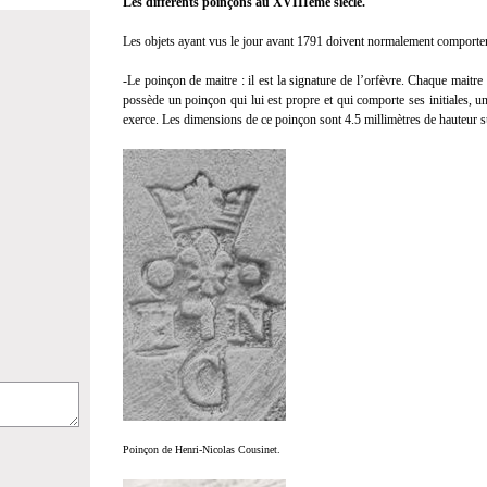
Les différents poinçons au XVIIIème siècle.
Les objets ayant vus le jour avant 1791 doivent normalement comporte
-Le poinçon de maitre : il est la signature de l’orfèvre. Chaque maitre
possède un poinçon qui lui est propre et qui comporte ses initiales, un 
exerce. Les dimensions de ce poinçon sont 4.5 millimètres de hauteur su
Poinçon de Henri-Nicolas Cousinet.