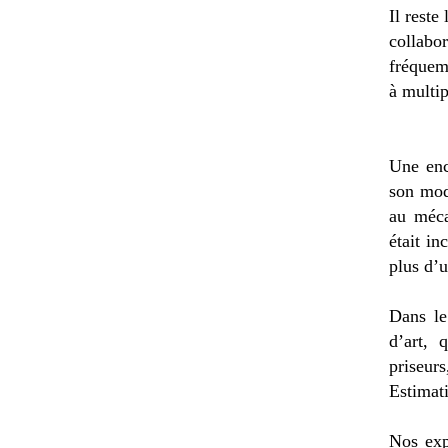
Il reste
collabo
fréquem
à multip
Une enc
son mod
au méca
était i
plus d’u
Dans le
d’art, 
priseurs
Estimat
Nos exp