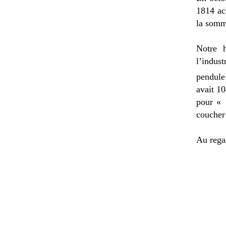
1814 ach
la somm
Notre h
l’indus
pendule
avait 10
pour « 
coucher 
Au regar