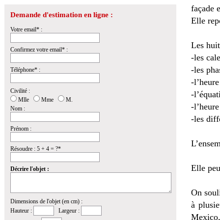
façade e
Demande d'estimation en ligne :
Elle rep
Votre email* :
Les hui
Confirmez votre email* :
-les cal
-les pha
Téléphone* :
-l’heure
Civilité :
-l’équa
Mlle
Mme
M.
-l’heure
Nom :
-les dif
Prénom :
L’ensem
Résoudre : 5 + 4 = ?*
Elle peu
Décrire l'objet :
On souli
Dimensions de l'objet (en cm) :
à plusi
Hauteur :
Largeur :
Mexico