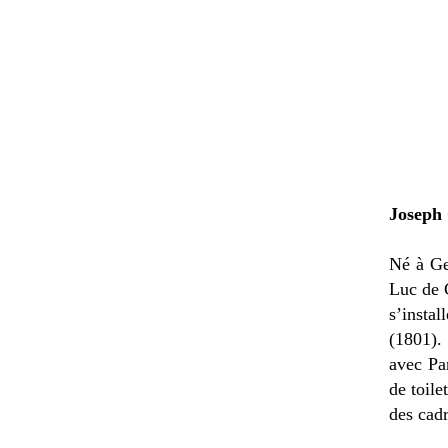
Joseph
Né à Ge
Luc de G
s’insta
(1801).
avec Par
de toile
des cad