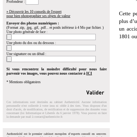
Profondeur :
» Découvrir les 10 conseils de l'expert
Cette p
pour bien photographier ses objets de valeur
plus d’u
Envoyer des photos numériques :
(Format .zip, .jpg, .gif, .pdf... et poids inférieur à 4 Mo par fichier. )
un acci
Une photo générale de face :
1801 ou
Une photo du dos ou du dessous :
Une signature ou un détail :
Si vous rencontrez la moindre difficulté pour nous faire
parvenir vos images, vous pouvez nous contacter à
ICI
* Mentions obligatoires
Ces informations sont destinées au cabinet Authenticité. Aucune information
personnelle n'est collectée à votre insu ni cédée à des tiers. Vous disposez d'un
droit d'accés, de modification, de rectification et de suppression des données vous
concernant (loi Informatique et Libertés du 6 janvier 1978). Vous pouvez en faire
la demande par mail à
contact@authenticite.fr
.
Authenticité est le premier cabinet européen d'experts conseil en oeuvres