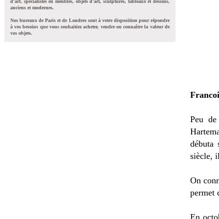
d'art, spécialistes en meubles, objets d'art, sculptures, tableaux et dessins,
anciens et modernes.
Nos bureaux de Paris et de Londres sont à votre disposition pour répondre
à vos besoins que vous souhaitiez acheter, vendre ou connaître la valeur de
vos objets.
Franco
Peu de 
Hartema
débuta 
siècle, 
On conna
permet d
En octo