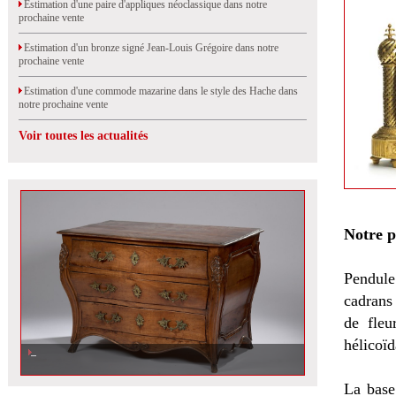
Estimation d'une paire d'appliques néoclassique dans notre
prochaine vente
Estimation d'un bronze signé Jean-Louis Grégoire dans notre
prochaine vente
Estimation d'une commode mazarine dans le style des Hache dans
notre prochaine vente
Voir toutes les actualités
Notre 
Pendule
cadrans
de fleu
hélicoï
Estimation d\'une commode galbée dans notre dernière vente aux enchères à
Orléans
La base