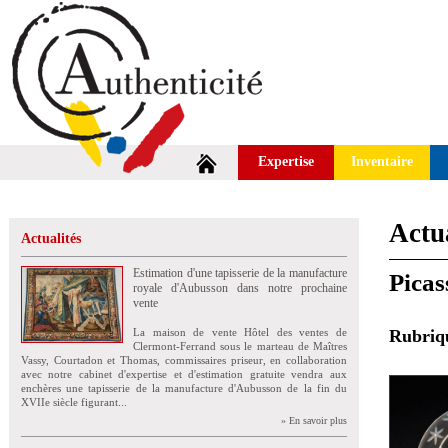
Expertise
Inventaire
Actua
Actualités
Estimation d'une tapisserie de la manufacture
Picas
royale d'Aubusson dans notre prochaine
vente
La maison de vente Hôtel des ventes de
Rubri
Clermont-Ferrand sous le marteau de Maîtres
Vassy, Courtadon et Thomas, commissaires priseur, en collaboration
avec notre cabinet d'expertise et d'estimation gratuite vendra aux
enchères une tapisserie de la manufacture d'Aubusson de la fin du
XVIIe siècle figurant...
» En savoir plus