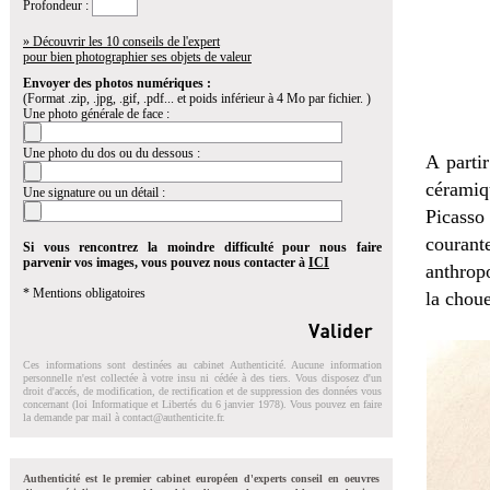
Profondeur :
» Découvrir les 10 conseils de l'expert
pour bien photographier ses objets de valeur
Envoyer des photos numériques :
(Format .zip, .jpg, .gif, .pdf... et poids inférieur à 4 Mo par fichier. )
Une photo générale de face :
Une photo du dos ou du dessous :
A parti
céramiq
Une signature ou un détail :
Picasso
couran
Si vous rencontrez la moindre difficulté pour nous faire
parvenir vos images, vous pouvez nous contacter à
ICI
anthrop
* Mentions obligatoires
la choue
Ces informations sont destinées au cabinet Authenticité. Aucune information
personnelle n'est collectée à votre insu ni cédée à des tiers. Vous disposez d'un
droit d'accés, de modification, de rectification et de suppression des données vous
concernant (loi Informatique et Libertés du 6 janvier 1978). Vous pouvez en faire
la demande par mail à
contact@authenticite.fr
.
Authenticité est le premier cabinet européen d'experts conseil en oeuvres