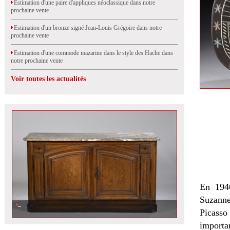
Estimation d'une paire d'appliques néoclassique dans notre
prochaine vente
Estimation d'un bronze signé Jean-Louis Grégoire dans notre
prochaine vente
Estimation d'une commode mazarine dans le style des Hache dans
notre prochaine vente
Voir toutes les actualités
En 1946
Suzanne
Estimation d\'un buffet de chasse en chêne estampillé datant du XVIIIe
siècle dans notre prochaine vente aux enchères à Orléans
Picasso
importan