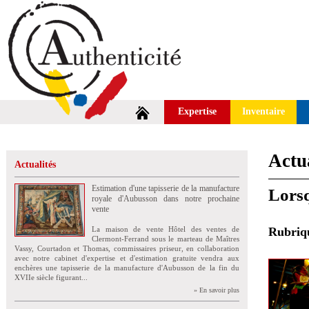
Expertise
Inventaire
Actua
Actualités
Estimation d'une tapisserie de la manufacture
Lorsq
royale d'Aubusson dans notre prochaine
vente
La maison de vente Hôtel des ventes de
Rubri
Clermont-Ferrand sous le marteau de Maîtres
Vassy, Courtadon et Thomas, commissaires priseur, en collaboration
avec notre cabinet d'expertise et d'estimation gratuite vendra aux
enchères une tapisserie de la manufacture d'Aubusson de la fin du
XVIIe siècle figurant...
» En savoir plus