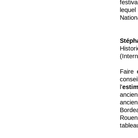
festiv
leque
Nation
Stéph
Histo
(Intern
Faire 
consei
l'
esti
ancien
ancie
Bordea
Rouen
tablea