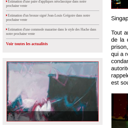
Estimation d'une paire d'appliques néoclassique dans notre
prochaine vente
Estimation d'un bronze signé Jean-Louis Grégoire dans notre
Singap
prochaine vente
Estimation d'une commode mazarine dans le style des Hache dans
Tout a
notre prochaine vente
de la 
Voir toutes les actualités
prison
qui a r
conda
autori
rappel
est so
Aldo Paolucci : chronique d\'un Artiste discret, isolé et pudique !