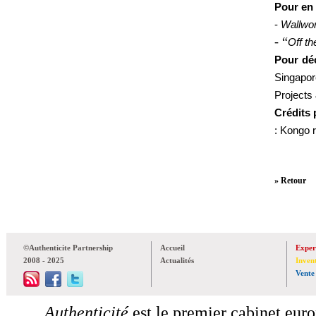
Pour en 
-
Wallwo
- “
Off th
Pour déc
Singapor
Projects 
Crédits
: Kongo r
» Retour
©Authenticite Partnership
Accueil
Exper
2008 - 2025
Actualités
Inven
Vente
Authenticité
est le premier cabinet euro