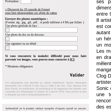
ses p
Profondeur :
dimens
» Découvrir les 10 conseils de l'expert
pour bien photographier ses objets de valeur
entre 
Envoyer des photos numériques :
8 arti
(Format .zip, .jpg, .gif, .pdf... et poids inférieur à 4 Mo par fichier. )
est co
Une photo générale de face :
autant
Une photo du dos ou du dessous :
un hér
Une signature ou un détail :
un mod
Les mo
Si vous rencontrez la moindre difficulté pour nous faire
en dra
parvenir vos images, vous pouvez nous contacter à
ICI
mêlent
* Mentions obligatoires
mangas
Clog D
artist
Ces informations sont destinées au cabinet Authenticité. Aucune information
personnelle n'est collectée à votre insu ni cédée à des tiers. Vous disposez d'un
Sonic 
droit d'accés, de modification, de rectification et de suppression des données vous
concernant (loi Informatique et Libertés du 6 janvier 1978). Vous pouvez en faire
une t
la demande par mail à
contact@authenticite.fr
.
rencon
des es
Authenticité est le premier cabinet européen d'experts conseil en oeuvres