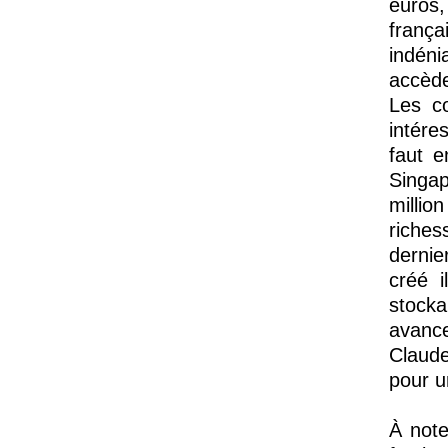
euros,
franç
indéni
accède
Les c
intére
faut e
Singap
millio
riches
dernie
créé 
stocka
avance
Claude
pour u
À note