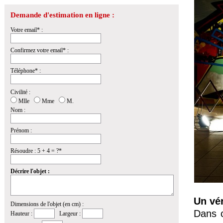
Demande d'estimation en ligne :
Votre email* :
Confirmez votre email* :
Téléphone* :
Civilité :
Mlle
Mme
M.
Nom :
Prénom :
Résoudre : 5 + 4 = ?*
Décrire l'objet :
Un vé
Dimensions de l'objet (en cm) :
Dans c
Hauteur :
Largeur :