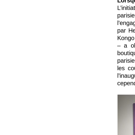
Lorsqu
L’init
parisi
l’enga
par He
Kongo 
– a ob
bouti
parisi
les c
l’inau
cepend