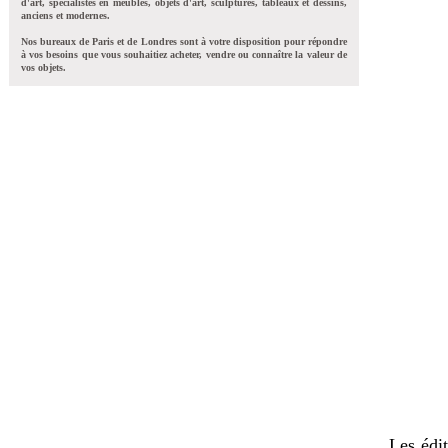
d'art, spécialistes en meubles, objets d'art, sculptures, tableaux et dessins,
anciens et modernes.
Nos bureaux de Paris et de Londres sont à votre disposition pour répondre
à vos besoins que vous souhaitiez acheter, vendre ou connaître la valeur de
vos objets.
Les édi