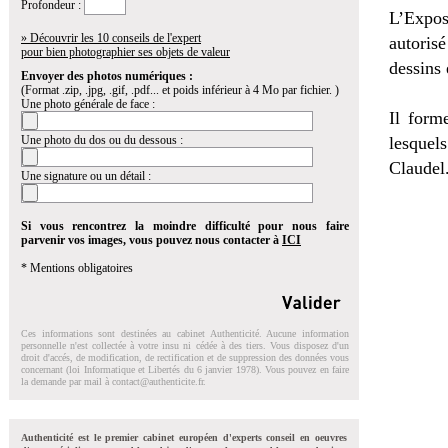
Profondeur :
L’Expos
» Découvrir les 10 conseils de l'expert
autorisé
pour bien photographier ses objets de valeur
dessins 
Envoyer des photos numériques :
(Format .zip, .jpg, .gif, .pdf... et poids inférieur à 4 Mo par fichier. )
Une photo générale de face :
Il form
Une photo du dos ou du dessous :
lesquel
Claudel
Une signature ou un détail :
Si vous rencontrez la moindre difficulté pour nous faire
parvenir vos images, vous pouvez nous contacter à
ICI
* Mentions obligatoires
Ces informations sont destinées au cabinet Authenticité. Aucune information
personnelle n'est collectée à votre insu ni cédée à des tiers. Vous disposez d'un
droit d'accés, de modification, de rectification et de suppression des données vous
concernant (loi Informatique et Libertés du 6 janvier 1978). Vous pouvez en faire
la demande par mail à
contact@authenticite.fr
.
Authenticité est le premier cabinet européen d'experts conseil en oeuvres