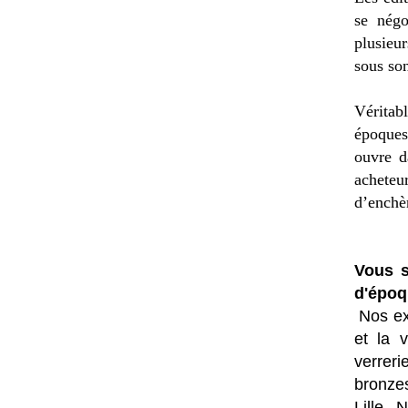
se négo
plusieu
sous son
Véritab
époques,
ouvre d
acheteur
d’enchèr
Vous s
d'époq
Nos ex
et la
v
verrer
bronzes
Lille,