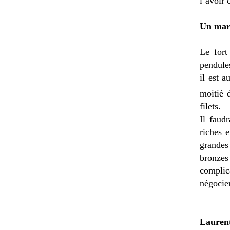
l’avoir 
Un marc
Le fort
pendule
il est a
moitié
filets.
Il faud
riches 
grandes 
bronze
complic
négocie
Laure