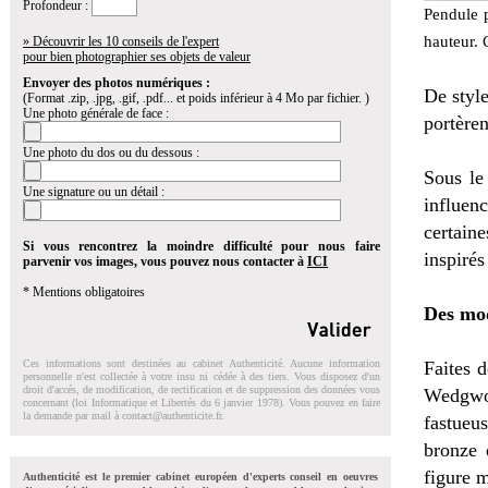
Profondeur :
Pendule p
hauteur. 
» Découvrir les 10 conseils de l'expert
pour bien photographier ses objets de valeur
Envoyer des photos numériques :
De styl
(Format .zip, .jpg, .gif, .pdf... et poids inférieur à 4 Mo par fichier. )
Une photo générale de face :
portère
Une photo du dos ou du dessous :
Sous le
Une signature ou un détail :
influen
certain
Si vous rencontrez la moindre difficulté pour nous faire
inspirés
parvenir vos images, vous pouvez nous contacter à
ICI
* Mentions obligatoires
Des mod
Ces informations sont destinées au cabinet Authenticité. Aucune information
Faites 
personnelle n'est collectée à votre insu ni cédée à des tiers. Vous disposez d'un
droit d'accés, de modification, de rectification et de suppression des données vous
Wedgwoo
concernant (loi Informatique et Libertés du 6 janvier 1978). Vous pouvez en faire
la demande par mail à
contact@authenticite.fr
.
fastueu
bronze 
figure 
Authenticité est le premier cabinet européen d'experts conseil en oeuvres