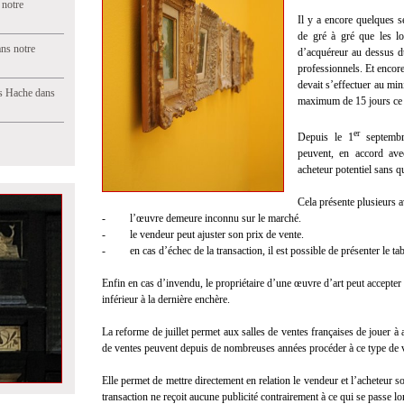
 notre
Il y a encore quelques 
de gré à gré que les lo
ns notre
d’acquéreur au dessus du
professionnels. Et encore
devait s’effectuer au mi
s Hache dans
maximum de 15 jours ce qu
er
Depuis le 1
septembre
peuvent, en accord ave
acheteur potentiel sans q
Cela présente plusieurs 
- l’œuvre demeure inconnu sur le marché.
- le vendeur peut ajuster son prix de vente.
- en cas d’échec de la transaction, il est possible de présenter le tab
Enfin en cas d’invendu, le propriétaire d’une œuvre d’art peut accepter
inférieur à la dernière enchère.
La reforme de juillet permet aux salles de ventes françaises de jouer
de ventes peuvent depuis de nombreuses années procéder à ce type de 
Elle permet de mettre directement en relation le vendeur et l’acheteur 
transaction ne reçoit aucune publicité contrairement à ce qui se passe l