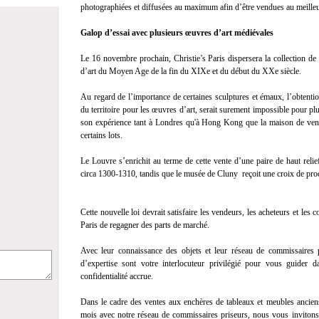
photographiées et diffusées au maximum afin d’être vendues au meilleu
Galop d’essai avec plusieurs œuvres d’art médiévales
Le 16 novembre prochain, Christie’s Paris dispersera la collection de
d’art du Moyen Age de la fin du XIXe et du début du XXe siècle.
Au regard de l’importance de certaines sculptures et émaux, l’obtention 
du territoire pour les œuvres d’art, serait surement impossible pour pl
son expérience tant à Londres qu'à Hong Kong que la maison de vent
certains lots.
Le Louvre s’enrichit au terme de cette vente d’une paire de haut relie
circa 1300-1310, tandis que le musée de Cluny reçoit une croix de pr
Cette nouvelle loi devrait satisfaire les vendeurs, les acheteurs et les 
Paris de regagner des parts de marché.
Avec leur connaissance des objets et leur réseau de commissaires p
d’expertise sont votre interlocuteur privilégié pour vous guider 
confidentialité accrue.
Dans le cadre des ventes aux enchères de tableaux et meubles ancien
mois avec notre réseau de commissaires priseurs, nous vous invitons