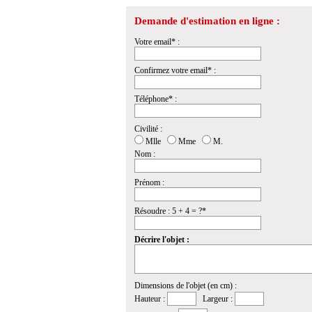
Demande d'estimation en ligne :
Votre email* :
Confirmez votre email* :
Téléphone* :
Civilité :
Mlle
Mme
M.
Nom :
Prénom :
Résoudre : 5 + 4 = ?*
Décrire l'objet :
Dimensions de l'objet (en cm) :
Hauteur :
Largeur :