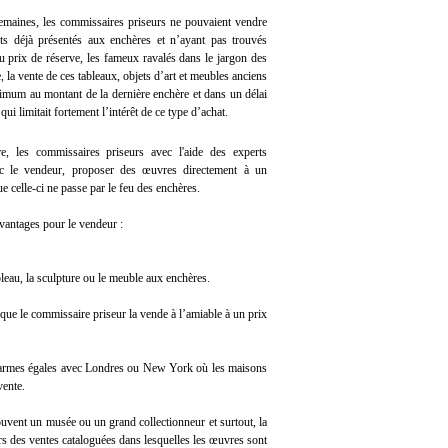
semaines, les commissaires priseurs ne pouvaient vendre
ts déjà présentés aux enchères et n’ayant pas trouvés
 prix de réserve, les fameux ravalés dans le jargon des
, la vente de ces tableaux, objets d’art et meubles anciens
nimum au montant de la dernière enchère et dans un délai
i limitait fortement l’intérêt de ce type d’achat.
, les commissaires priseurs avec l'aide des experts
c le vendeur, proposer des œuvres directement à un
ue celle-ci ne passe par le feu des enchères.
avantages pour le vendeur :
leau, la sculpture ou le meuble aux enchères.
 que le commissaire priseur la vende à l’amiable à un prix
 à armes égales avec Londres ou New York où les maisons
vente.
souvent un musée ou un grand collectionneur et surtout, la
ors des ventes cataloguées dans lesquelles les œuvres sont