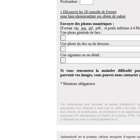
Profondeur :
» Découvrir les 10 conseils de l'expert
pour bien photographier ses objets de valeur
Envoyer des photos numériques :
(Format .zip, .jpg, .gif, .pdf... et poids inférieur à 4 Mo
Une photo générale de face :
Une photo du dos ou du dessous :
Une signature ou un détail :
Si vous rencontrez la moindre difficulté po
parvenir vos images, vous pouvez nous contacter
* Mentions obligatoires
Ces informations sont destinées au cabinet Authenticité. A
personnelle n'est collectée à votre insu ni cédée à des tiers.
droit d'accés, de modification, de rectification et de suppressi
concernant (loi Informatique et Libertés du 6 janvier 1978). V
la demande par mail à
contact@authenticite.fr
.
Authenticité est le premier cabinet européen d'experts co