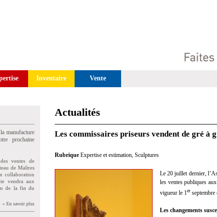
pertise
Inventaire
Vente
Actualités
 la manufacture
Les commissaires priseurs vendent de gré à g
tre prochaine
Rubrique
Expertise et estimation
,
Sculptures
des ventes de
teau de Maîtres
Le 20 juillet dernier, l’A
n collaboration
uite vendra aux
les ventes publiques aux
on de la fin du
er
vigueur le 1
septembre e
» En savoir plus
Les changements suscep