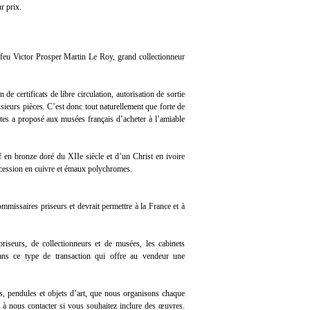
r prix.
 feu Victor Prosper Martin Le Roy, grand collectionneur
de certificats de libre circulation, autorisation de sortie
usieurs pièces. C’est donc tout naturellement que forte de
es a proposé aux musées français d’acheter à l’amiable
f en bronze doré du XIIe siècle et d’un Christ en ivoire
ocession en cuivre et émaux polychromes.
commissaires priseurs et devrait permettre à la France et à
riseurs, de collectionneurs et de musées, les cabinets
dans ce type de transaction qui offre au vendeur une
s, pendules et objets d’art, que nous organisons chaque
 à nous contacter si vous souhaitez inclure des œuvres.