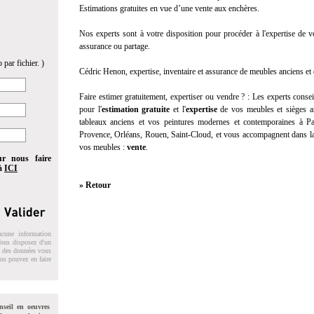
Estimations gratuites en vue d’une vente aux enchères.
Nos experts sont à votre disposition pour procéder à l'expertise de v
assurance ou partage.
 par fichier. )
Cédric Henon, expertise, inventaire et assurance de meubles anciens et o
Faire estimer gratuitement, expertiser ou vendre ? :
Les experts consei
pour l'
estimation gratuite
et l'
expertise
de vos meubles et sièges an
tableaux anciens et vos peintures modernes et contemporaines à Pa
Provence, Orléans, Rouen, Saint-Cloud, et vous accompagnent dans la
vos meubles :
vente
.
ur nous faire
 à
ICI
» Retour
ucune information
 Vous disposez d'un
on des données vous
ous pouvez en faire
nseil en oeuvres