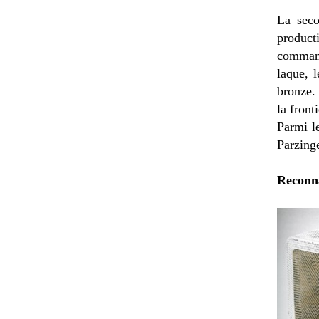
La seco
product
command
laque, l
bronze. 
la front
Parmi l
Parzing
Reconna