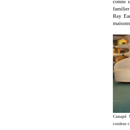
connu u
familie
Ray Eam
maisons
Canapé S
couleur c