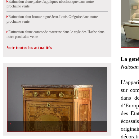
Estimation d'une paire d'appliques néoclassique dans notre
prochaine vente
Estimation d'un bronze signé Jean-Louis Grégoire dans notre
prochaine vente
Estimation d'une commode mazarine dans le style des Hache dans
notre prochaine vente
Voir toutes les actualités
La genè
Naissan
L’appari
sur com
dans de
d’Europ
des Eta
écossai
Estimation et vente d\'un secrétaire à abattant richement marqueté d\'époque
Louis XVI
originai
décorat