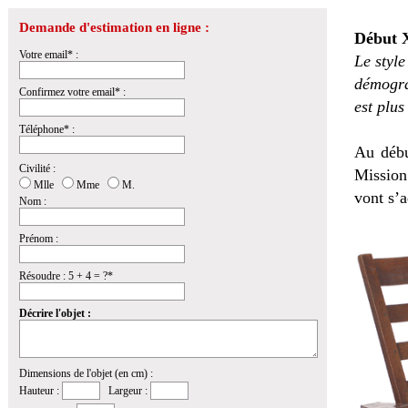
Demande d'estimation en ligne :
Début X
Votre email* :
Le styl
démogra
Confirmez votre email* :
est plus
Téléphone* :
Au débu
Civilité :
Mission
Mlle
Mme
M.
vont s’a
Nom :
Prénom :
Résoudre : 5 + 4 = ?*
Décrire l'objet :
Dimensions de l'objet (en cm) :
Hauteur :
Largeur :