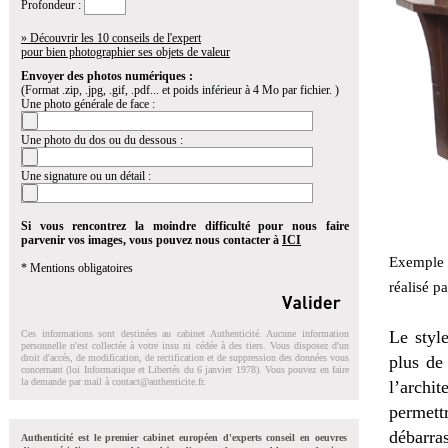
Profondeur :
» Découvrir les 10 conseils de l'expert
pour bien photographier ses objets de valeur
Envoyer des photos numériques :
(Format .zip, .jpg, .gif, .pdf... et poids inférieur à 4 Mo par fichier. )
Une photo générale de face :
Une photo du dos ou du dessous :
Une signature ou un détail :
Si vous rencontrez la moindre difficulté pour nous faire
parvenir vos images, vous pouvez nous contacter à
ICI
Exemple d
* Mentions obligatoires
réalisé p
Le styl
Ces informations sont destinées au cabinet Authenticité. Aucune information
personnelle n'est collectée à votre insu ni cédée à des tiers. Vous disposez d'un
droit d'accés, de modification, de rectification et de suppression des données vous
plus de
concernant (loi Informatique et Libertés du 6 janvier 1978). Vous pouvez en faire
la demande par mail à
contact@authenticite.fr
.
l’archi
permettr
débarra
Authenticité est le premier cabinet européen d'experts conseil en oeuvres