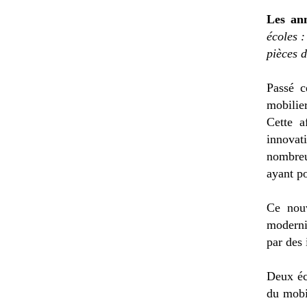
Les ann
écoles :
pièces 
Passé c
mobilier
Cette a
innovati
nombreu
ayant po
Ce nouv
moderni
par des 
Deux éc
du mobil