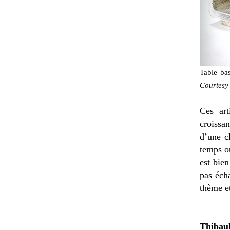
Table bas
Courtesy
Ces art
croissa
d’une c
temps o
est bien
pas éch
thème et
Thibau