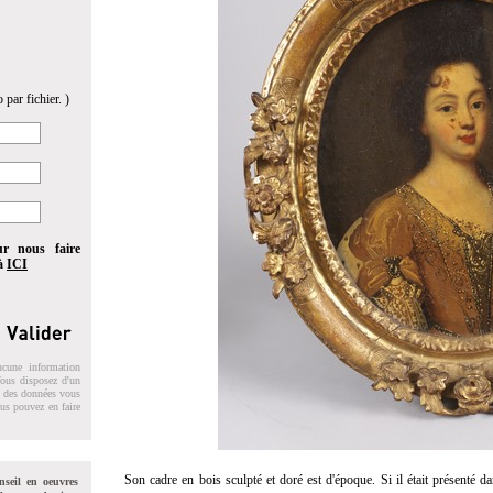
 par fichier. )
ur nous faire
 à
ICI
ucune information
 Vous disposez d'un
on des données vous
ous pouvez en faire
Son cadre en bois sculpté et doré est d'époque. Si il était présenté da
nseil en oeuvres