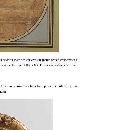
 en relation avec des œuvres du même artiste conservées à
ence. Estimé 600 € à 800 €, il a été réalisé à la fin du
13), qui pourrait très bien faire partie du club très fermé
uier.