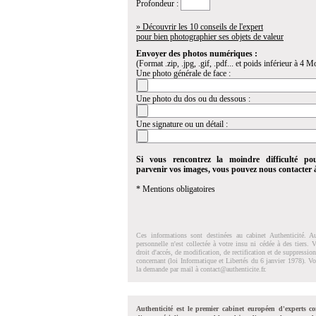
Profondeur :
» Découvrir les 10 conseils de l'expert
pour bien photographier ses objets de valeur
Envoyer des photos numériques :
(Format .zip, .jpg, .gif, .pdf... et poids inférieur à 4 Mo
Une photo générale de face :
Une photo du dos ou du dessous :
Une signature ou un détail :
Si vous rencontrez la moindre difficulté po
parvenir vos images, vous pouvez nous contacter
* Mentions obligatoires
Ces informations sont destinées au cabinet Authenticité. A
personnelle n'est collectée à votre insu ni cédée à des tiers.
droit d'accés, de modification, de rectification et de suppressi
concernant (loi Informatique et Libertés du 6 janvier 1978). V
la demande par mail à
contact@authenticite.fr
.
Authenticité est le premier cabinet européen d'experts co