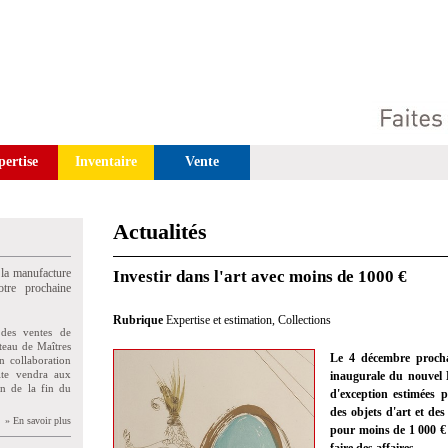
pertise
Inventaire
Vente
Actualités
 la manufacture
Investir dans l'art avec moins de 1000 €
tre prochaine
Rubrique
Expertise et estimation
,
Collections
des ventes de
teau de Maîtres
Le 4 décembre procha
n collaboration
uite vendra aux
inaugurale du nouvel 
on de la fin du
d'exception estimées p
des objets d'art et de
» En savoir plus
pour moins de 1 000 €