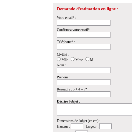
Demande d'estimation en ligne :
Votre email* :
Confirmez votre email* :
Téléphone* :
Civilité :
Mlle
Mme
M.
Nom :
Prénom :
Résoudre : 5 + 4 = ?*
Décrire l'objet :
Dimensions de l'objet (en cm) :
Hauteur :
Largeur :