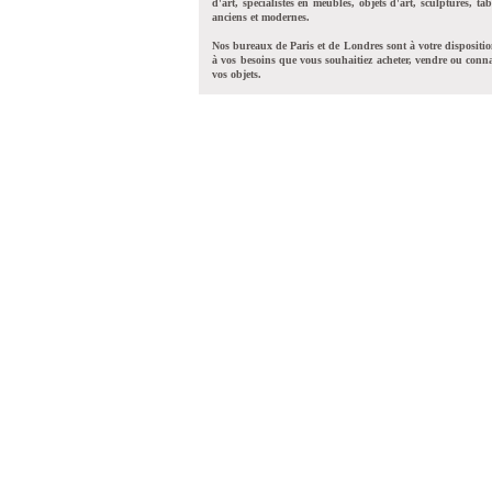
d'art, spécialistes en meubles, objets d'art, sculptures, tab
anciens et modernes.
Nos bureaux de Paris et de Londres sont à votre dispositi
à vos besoins que vous souhaitiez acheter, vendre ou conna
vos objets.