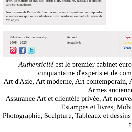
d'art, spécialistes en meubles, objets d'art, sculptures, tableaux et dessins,
anciens et modernes.
Nos bureaux de Paris et de Londres sont à votre disposition pour répondre
à vos besoins que vous souhaitiez acheter, vendre ou connaître la valeur de
vos objets.
©Authenticite Partnership
Accueil
Exper
2008 - 2025
Actualités
Inven
Vente
Authenticité
est le premier cabinet euro
cinquantaine d'experts et de comm
Art d'Asie, Art moderne, Art contemporain, A
Armes anciennes
Assurance Art et clientèle privée, Art nouve
Estampes et livres, Mobil
Photographie, Sculpture, Tableaux et dessins 
e