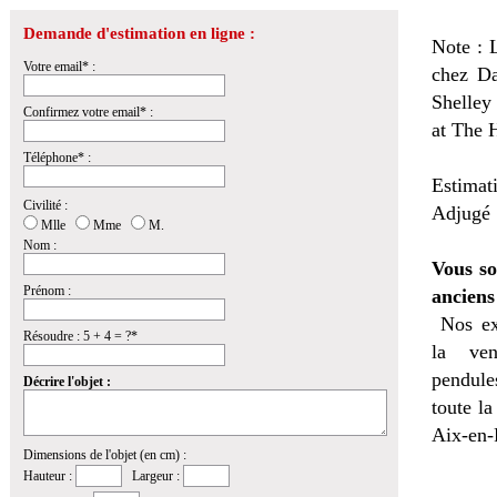
Demande d'estimation en ligne :
Note : 
Votre email* :
chez Da
Shelley
Confirmez votre email* :
at The H
Téléphone* :
Estimat
Civilité :
Adjugé 5
Mlle
Mme
M.
Nom :
Vous so
Prénom :
anciens
Nos ex
Résoudre : 5 + 4 = ?*
la
ven
pendules
Décrire l'objet :
toute l
Aix-en-
Dimensions de l'objet (en cm) :
Hauteur :
Largeur :