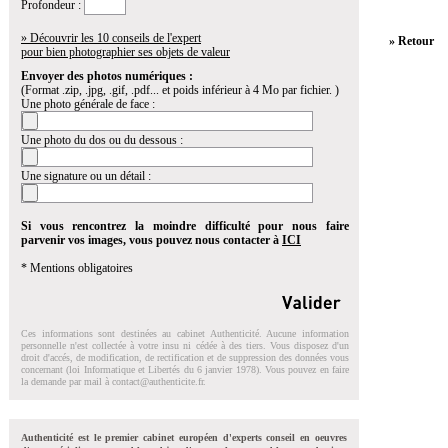
Profondeur :
» Découvrir les 10 conseils de l'expert
» Retour
pour bien photographier ses objets de valeur
Envoyer des photos numériques :
(Format .zip, .jpg, .gif, .pdf... et poids inférieur à 4 Mo par fichier. )
Une photo générale de face :
Une photo du dos ou du dessous :
Une signature ou un détail :
Si vous rencontrez la moindre difficulté pour nous faire
parvenir vos images, vous pouvez nous contacter à
ICI
* Mentions obligatoires
Ces informations sont destinées au cabinet Authenticité. Aucune information
personnelle n'est collectée à votre insu ni cédée à des tiers. Vous disposez d'un
droit d'accés, de modification, de rectification et de suppression des données vous
concernant (loi Informatique et Libertés du 6 janvier 1978). Vous pouvez en faire
la demande par mail à
contact@authenticite.fr
.
Authenticité est le premier cabinet européen d'experts conseil en oeuvres