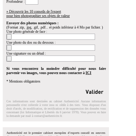
Profondeur :
» Découvrir les 10 conseils de l'expert
pour bien photographier ses objets de valeur
Envoyer des photos numériques :
(Format .zip, .jpg, .gif, .pdf... et poids inférieur à 4 Mo par fichier. )
Une photo générale de face :
Une photo du dos ou du dessous :
Une signature ou un détail :
Si vous rencontrez la moindre difficulté pour nous faire
parvenir vos images, vous pouvez nous contacter à
ICI
* Mentions obligatoires
Ces informations sont destinées au cabinet Authenticité. Aucune information
personnelle n'est collectée à votre insu ni cédée à des tiers. Vous disposez d'un
droit d'accés, de modification, de rectification et de suppression des données vous
concernant (loi Informatique et Libertés du 6 janvier 1978). Vous pouvez en faire
la demande par mail à
contact@authenticite.fr
.
Authenticité est le premier cabinet européen d'experts conseil en oeuvres