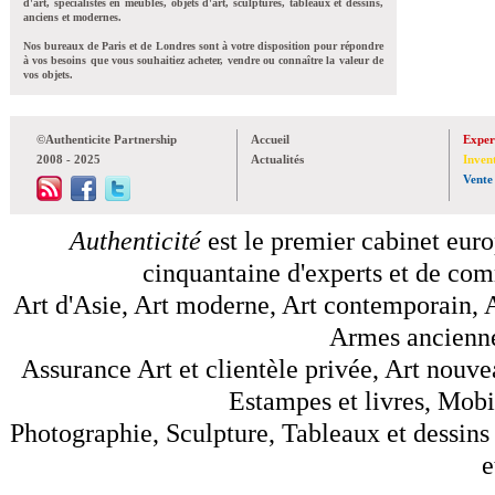
d'art, spécialistes en meubles, objets d'art, sculptures, tableaux et dessins,
anciens et modernes.
Nos bureaux de Paris et de Londres sont à votre disposition pour répondre
à vos besoins que vous souhaitiez acheter, vendre ou connaître la valeur de
vos objets.
©Authenticite Partnership
Accueil
Exper
2008 - 2025
Actualités
Inven
Vente
Authenticité
est le premier cabinet euro
cinquantaine d'experts et de comm
Art d'Asie, Art moderne, Art contemporain, A
Armes anciennes
Assurance Art et clientèle privée, Art nouve
Estampes et livres, Mobil
Photographie, Sculpture, Tableaux et dessins 
e