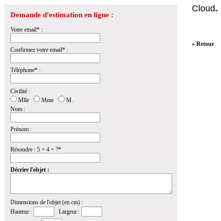
Cloud
.
Demande d'estimation en ligne :
Votre email* :
» Retour
Confirmez votre email* :
Téléphone* :
Civilité :
Mlle
Mme
M.
Nom :
Prénom :
Résoudre : 5 + 4 = ?*
Décrire l'objet :
Dimensions de l'objet (en cm) :
Hauteur :
Largeur :