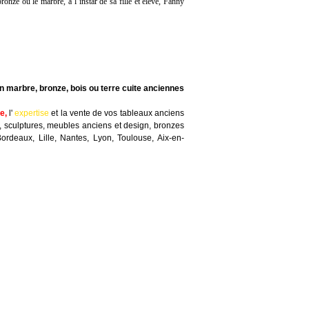
onze ou le marbre, à l’instar de sa fille et élève, Fanny
n marbre, bronze, bois ou terre cuite anciennes
te
,
l'
expertise
et la
vente
de vos tableaux anciens
, sculptures, meubles anciens et design, bronzes
Bordeaux, Lille, Nantes, Lyon, Toulouse, Aix-en-