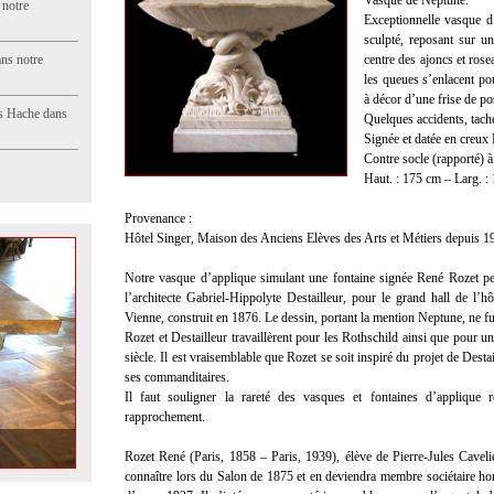
Vasque de Neptune.
 notre
Exceptionnelle vasque d
sculpté, reposant sur u
ns notre
centre des ajoncs et ros
les queues s’enlacent po
à décor d’une frise de p
s Hache dans
Quelques accidents, tache
Signée et datée en creu
Contre socle (rapporté) à
Haut. : 175 cm – Larg. :
Provenance :
Hôtel Singer, Maison des Anciens Elèves des Arts et Métiers depuis 1
Notre vasque d’applique simulant une fontaine signée René Rozet peu
l’architecte Gabriel-Hippolyte Destailleur, pour le grand hall de l’
Vienne, construit en 1876. Le dessin, portant la mention Neptune, ne fu
Rozet et Destailleur travaillèrent pour les Rothschild ainsi que pour 
siècle. Il est vraisemblable que Rozet se soit inspiré du projet de Destai
ses commanditaires.
Il faut souligner la rareté des vasques et fontaines d’applique r
rapprochement.
Rozet René (Paris, 1858 – Paris, 1939), élève de Pierre-Jules Caveli
connaître lors du Salon de 1875 et en deviendra membre sociétaire h