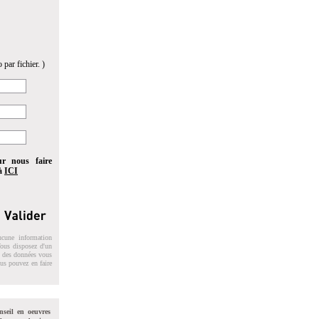
 par fichier. )
ur nous faire
 à
ICI
ucune information
 Vous disposez d'un
on des données vous
ous pouvez en faire
nseil en oeuvres