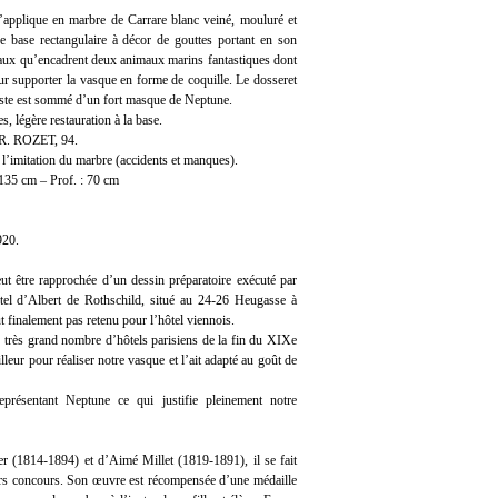
’applique en marbre de Carrare blanc veiné, mouluré et
ne base rectangulaire à décor de gouttes portant en son
eaux qu’encadrent deux animaux marins fantastiques dont
ur supporter la vasque en forme de coquille. Le dosseret
oste est sommé d’un fort masque de Neptune.
s, légère restauration à la base.
x R. ROZET, 94.
 l’imitation du marbre (accidents et manques).
 135 cm – Prof. : 70 cm
920.
t être rapprochée d’un dessin préparatoire exécuté par
hôtel d’Albert de Rothschild, situé au 24-26 Heugasse à
t finalement pas retenu pour l’hôtel viennois.
un très grand nombre d’hôtels parisiens de la fin du XIXe
lleur pour réaliser notre vasque et l’ait adapté au goût de
eprésentant Neptune ce qui justifie pleinement notre
er (1814-1894) et d’Aimé Millet (1819-1891), il se fait
ors concours. Son œuvre est récompensée d’une médaille