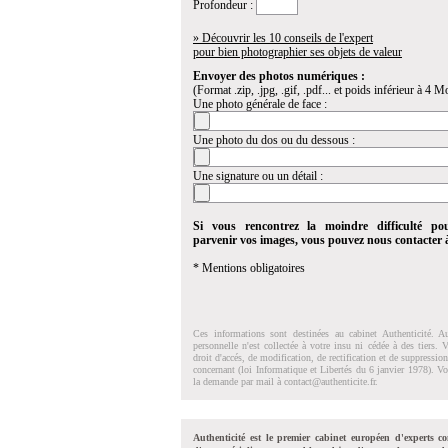
Profondeur :
» Découvrir les 10 conseils de l'expert
pour bien photographier ses objets de valeur
Envoyer des photos numériques :
(Format .zip, .jpg, .gif, .pdf... et poids inférieur à 4 Mo
Une photo générale de face :
Une photo du dos ou du dessous :
Une signature ou un détail :
Si vous rencontrez la moindre difficulté po
parvenir vos images, vous pouvez nous contacter
* Mentions obligatoires
Ces informations sont destinées au cabinet Authenticité. A
personnelle n'est collectée à votre insu ni cédée à des tiers.
droit d'accés, de modification, de rectification et de suppressi
concernant (loi Informatique et Libertés du 6 janvier 1978). V
la demande par mail à
contact@authenticite.fr
.
Authenticité est le premier cabinet européen d'experts co