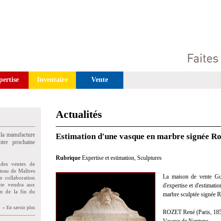
pertise
Inventaire
Vente
Actualités
 la manufacture
Estimation d'une vasque en marbre signée Ro
tre prochaine
Rubrique
Expertise et estimation
,
Sculptures
des ventes de
teau de Maîtres
La maison de vente Gui
n collaboration
uite vendra aux
d'expertise et d'estimati
on de la fin du
marbre sculptée signée R
» En savoir plus
ROZET René (Paris, 1858