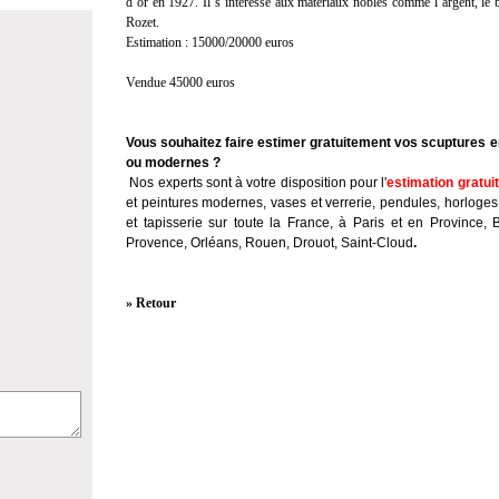
d’or en 1927. Il s’intéresse aux matériaux nobles comme l’argent, le br
Rozet.
Estimation : 15000/20000 euros
Vendue 45000 euros
Vous souhaitez faire estimer gratuitement vos scuptures e
ou modernes ?
Nos experts sont à votre disposition pour l'
estimation gratui
et peintures modernes, vases et verrerie, pendules, horloges
et tapisserie sur toute la France, à Paris et en Province, 
Provence, Orléans, Rouen, Drouot, Saint-Cloud
.
» Retour