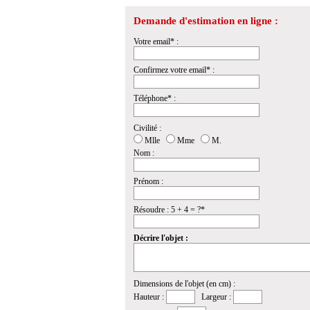
Demande d'estimation en ligne :
Votre email* :
Confirmez votre email* :
Téléphone* :
Civilité :
Mlle
Mme
M.
Nom :
Prénom :
Résoudre : 5 + 4 = ?*
Décrire l'objet :
Dimensions de l'objet (en cm) :
Hauteur :
Largeur :