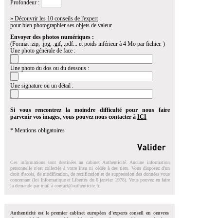
Profondeur :
» Découvrir les 10 conseils de l'expert
pour bien photographier ses objets de valeur
Envoyer des photos numériques :
(Format .zip, .jpg, .gif, .pdf... et poids inférieur à 4 Mo par fichier. )
Une photo générale de face :
Une photo du dos ou du dessous :
Une signature ou un détail :
Si vous rencontrez la moindre difficulté pour nous faire
parvenir vos images, vous pouvez nous contacter à
ICI
* Mentions obligatoires
Ces informations sont destinées au cabinet Authenticité. Aucune information
personnelle n'est collectée à votre insu ni cédée à des tiers. Vous disposez d'un
droit d'accés, de modification, de rectification et de suppression des données vous
concernant (loi Informatique et Libertés du 6 janvier 1978). Vous pouvez en faire
la demande par mail à
contact@authenticite.fr
.
Authenticité est le premier cabinet européen d'experts conseil en oeuvres