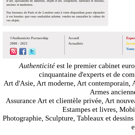
d'art, spécialistes en meubles, objets d'art, sculptures, tableaux et dessins,
anciens et modernes.
Nos bureaux de Paris et de Londres sont à votre disposition pour répondre
à vos besoins que vous souhaitiez acheter, vendre ou connaître la valeur de
vos objets.
©Authenticite Partnership
Accueil
Exper
2008 - 2025
Actualités
Inven
Vente
Authenticité
est le premier cabinet euro
cinquantaine d'experts et de comm
Art d'Asie, Art moderne, Art contemporain, A
Armes anciennes
Assurance Art et clientèle privée, Art nouve
Estampes et livres, Mobil
Photographie, Sculpture, Tableaux et dessins 
e