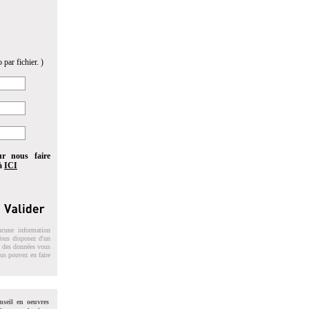
 par fichier. )
ur nous faire
 à
ICI
ucune information
 Vous disposez d'un
on des données vous
ous pouvez en faire
nseil en oeuvres