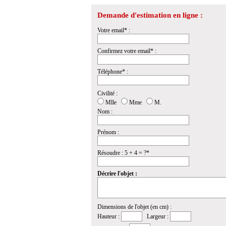
Demande d'estimation en ligne :
Votre email* :
Confirmez votre email* :
Téléphone* :
Civilité :
Mlle
Mme
M.
Nom :
Prénom :
Résoudre : 5 + 4 = ?*
Décrire l'objet :
Dimensions de l'objet (en cm) :
Hauteur :
Largeur :