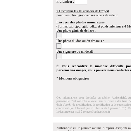
Profondeur :
» Découvrir les 10 conseils de l'expert
pour bien photographier ses objets de valeur
Envoyer des photos numériques :
(Format .zip, .jpg, .gif, .pdf... et poids inférieur à 4 Mo
Une photo générale de face :
Une photo du dos ou du dessous :
Une signature ou un détail :
Si vous rencontrez la moindre difficulté po
parvenir vos images, vous pouvez nous contacter
* Mentions obligatoires
Ces informations sont destinées au cabinet Authenticité. A
personnelle n'est collectée à votre insu ni cédée à des tiers.
droit d'accés, de modification, de rectification et de suppressi
concernant (loi Informatique et Libertés du 6 janvier 1978). V
la demande par mail à
contact@authenticite.fr
.
Authenticité est le premier cabinet européen d'experts co