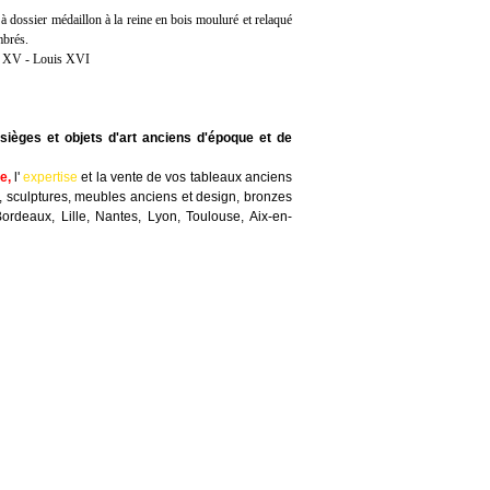
à dossier médaillon à la reine en bois mouluré et relaqué
mbrés.
s XV - Louis XVI
sièges et objets d'art anciens d'époque et de
te
,
l'
expertise
et la
vente
de vos tableaux anciens
, sculptures, meubles anciens et design, bronzes
Bordeaux, Lille, Nantes, Lyon, Toulouse, Aix-en-