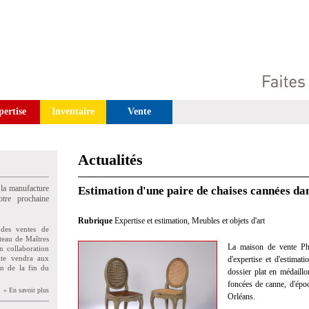
pertise
Inventaire
Vente
Actualités
 la manufacture
Estimation d'une paire de chaises cannées da
tre prochaine
Rubrique
Expertise et estimation
,
Meubles et objets d'art
des ventes de
teau de Maîtres
La maison de vente Phi
n collaboration
uite vendra aux
d'expertise et d'estimat
on de la fin du
dossier plat en médaillo
foncées de canne, d'ép
» En savoir plus
Orléans.