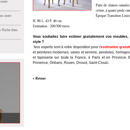
 notre
Paire de chaises cannées 
crème, à quatre pieds ca
ns notre
Époque Transition Loui
H. 86 L. 43 P. 46 cm
Estimation : 200/300 euros
s Hache dans
Vous souhaitez faire estimer gratuitement vos meubles, 
style ?
Nos experts sont à votre disposition pour l'
estimation gratui
et peintures modernes, vases et verrerie, pendules, horloges
et tapisserie sur toute la France, à Paris et en Province, 
Provence, Orléans, Rouen, Drouot, Saint-Cloud
.
» Retour