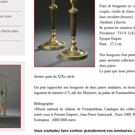
 notre
Paire de bougeoirs en ca
coupés, ciselés de frises
ns notre
base circulaire (bosses).
Attribués à Ravrio.
Ils portent les numéros d
s Hache dans
Présidence : T.O.N 1245
Époque Empire.
Haut. : 27,5 cm
Nos bougeoirs font partie
paire ancienne collectio
deux paires.
La paire que nous présen
dernier quart du XIXe siècle.
On peut rapprocher nos bougeoirs de deux paires similaires, en bron
logement de ministre n°5, aile des Ministres, au palais de Fontaineblea
Bibliographie :
«Musée national du château de Fontainebleau, Catalogue des collec
entrés sous le Premier Empire», Jean-Pierre Samoyault , Tours 1989,
Estimation : 2000/3000 euros
Vous souhaitez faire estimer gratuitement vos
luminaires, 