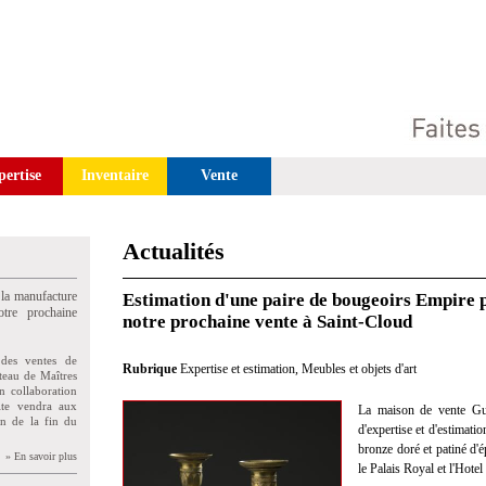
pertise
Inventaire
Vente
Actualités
 la manufacture
Estimation d'une paire de bougeoirs Empire 
tre prochaine
notre prochaine vente à Saint-Cloud
des ventes de
Rubrique
Expertise et estimation
,
Meubles et objets d'art
teau de Maîtres
n collaboration
uite vendra aux
La maison de vente Gui
on de la fin du
d'expertise et d'estimati
bronze doré et patiné d
» En savoir plus
le Palais Royal et l'Hote