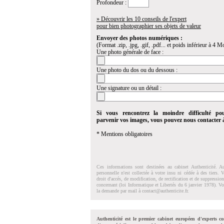
Profondeur :
» Découvrir les 10 conseils de l'expert
pour bien photographier ses objets de valeur
Envoyer des photos numériques :
(Format .zip, .jpg, .gif, .pdf... et poids inférieur à 4 Mo
Une photo générale de face :
Une photo du dos ou du dessous :
Une signature ou un détail :
Si vous rencontrez la moindre difficulté po
parvenir vos images, vous pouvez nous contacter
* Mentions obligatoires
Ces informations sont destinées au cabinet Authenticité. A
personnelle n'est collectée à votre insu ni cédée à des tiers.
droit d'accés, de modification, de rectification et de suppressi
concernant (loi Informatique et Libertés du 6 janvier 1978). V
la demande par mail à
contact@authenticite.fr
.
Authenticité est le premier cabinet européen d'experts co