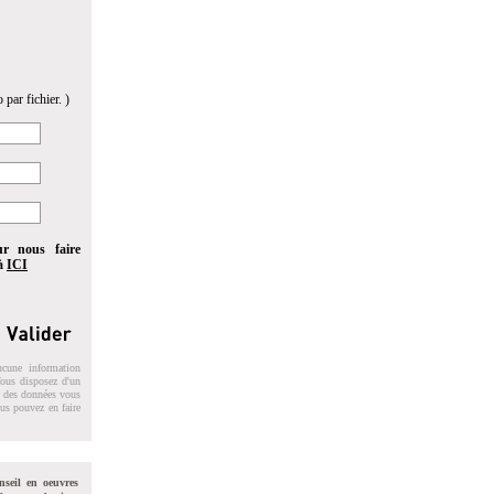
 par fichier. )
ur nous faire
 à
ICI
ucune information
 Vous disposez d'un
on des données vous
ous pouvez en faire
nseil en oeuvres