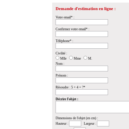
Demande d'estimation en ligne :
Votre email* :
Confirmez votre email* :
Téléphone* :
Civilité :
Mlle
Mme
M.
Nom :
Prénom :
Résoudre : 5 + 4 = ?*
Décrire l'objet :
Dimensions de l'objet (en cm) :
Hauteur :
Largeur :