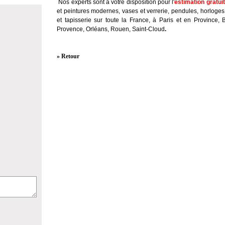
Nos experts sont à votre disposition pour l'
estimation gratui
et peintures modernes, vases et verrerie, pendules, horloges
et tapisserie sur toute la France, à Paris et en Province, 
Provence, Orléans, Rouen, Saint-Cloud
.
» Retour