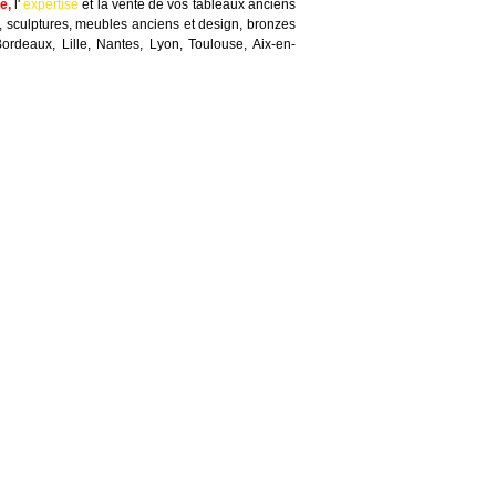
te
,
l'
expertise
et la
vente
de vos tableaux anciens
, sculptures, meubles anciens et design, bronzes
Bordeaux, Lille, Nantes, Lyon, Toulouse, Aix-en-