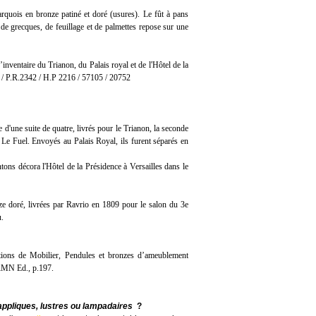
rquois en bronze patiné et doré (usures). Le fût à pans
 de grecques, de feuillage et de palmettes repose sur une
’inventaire du Trianon, du Palais royal et de l'Hôtel de la
 / P.R.2342 / H.P 2216 / 57105 / 20752
 d'une suite de quatre, livrés pour le Trianon, la seconde
n Le Fuel. Envoyés au Palais Royal, ils furent séparés en
tons décora l'Hôtel de la Présidence à Versailles dans le
ze doré, livrées par Ravrio en 1809 pour le salon du 3e
u.
tions de Mobilier, Pendules et bronzes d’ameublement
 RMN Ed., p.197.
appliques, lustres ou lampadaires
?