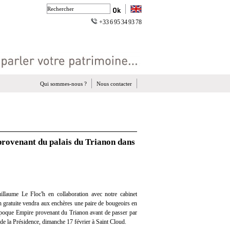
+33 6 95 34 93 78
Qui sommes-nous ?
Nous contacter
provenant du palais du Trianon dans
llaume Le Floc'h en collaboration avec notre cabinet
on gratuite vendra aux enchères une paire de bougeoirs en
'époque Empire provenant du Trianon avant de passer par
l de la Présidence, dimanche 17 février à Saint Cloud.