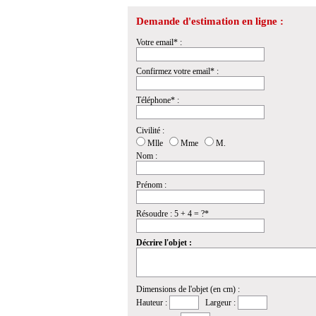
Demande d'estimation en ligne :
Votre email* :
Confirmez votre email* :
Téléphone* :
Civilité :
Mlle
Mme
M.
Nom :
Prénom :
Résoudre : 5 + 4 = ?*
Décrire l'objet :
Dimensions de l'objet (en cm) :
Hauteur :
Largeur :