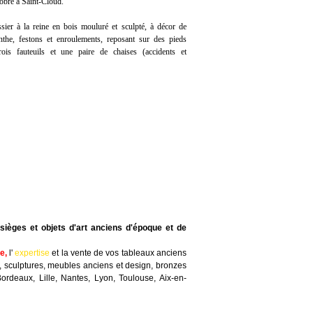
obre à Saint-Cloud.
sier à la reine en bois mouluré et sculpté, à décor de
anthe, festons et enroulements, reposant sur des pieds
ois fauteuils et une paire de chaises (accidents et
sièges et objets d'art anciens d'époque et de
te
,
l'
expertise
et la
vente
de vos tableaux anciens
, sculptures, meubles anciens et design, bronzes
Bordeaux, Lille, Nantes, Lyon, Toulouse, Aix-en-