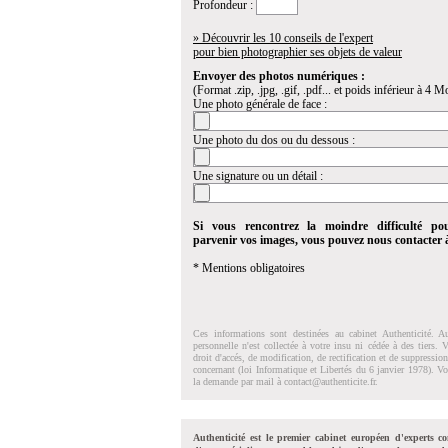
Profondeur :
» Découvrir les 10 conseils de l'expert
pour bien photographier ses objets de valeur
Envoyer des photos numériques :
(Format .zip, .jpg, .gif, .pdf... et poids inférieur à 4 Mo
Une photo générale de face :
Une photo du dos ou du dessous :
Une signature ou un détail :
Si vous rencontrez la moindre difficulté po
parvenir vos images, vous pouvez nous contacter
* Mentions obligatoires
Ces informations sont destinées au cabinet Authenticité. A
personnelle n'est collectée à votre insu ni cédée à des tiers.
droit d'accés, de modification, de rectification et de suppressi
concernant (loi Informatique et Libertés du 6 janvier 1978). V
la demande par mail à
contact@authenticite.fr
.
Authenticité est le premier cabinet européen d'experts co