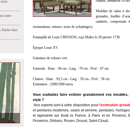
chaises, dimanche 10 oct
 notre
Mobilier de salon à dos
ns notre
grenades, feuilles d’ac
cambrés, comprenant tr
restaurations, entures, trous de xylophages).
s Hache dans
Estampille de Louis CRESSON, reçu Maître le 28 janvier 1738.
Époque Louis XV.
Garniture de velours vert.
Fauteuils : Haut. : 94 cm - Larg. : 70 cm - Prof. : 67 cm
Chaises : Haut. : 93,5 cm - Larg. : 59 cm - Prof. : 58 cm
Estimation : 2500/3500 euros
Vous souhaitez faire estimer gratuitement vos meubles, 
style ?
Nos experts sont à votre disposition pour l'
estimation gratui
et peintures modernes, vases et verrerie, pendules, horloges
et tapisserie sur toute la France, à Paris et en Province, 
Provence, Orléans, Rouen, Drouot, Saint-Cloud
.