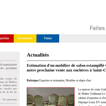
pertise
Inventaire
Vente
Actualités
 la manufacture
Estimation d'un mobilier de salon estampill
tre prochaine
notre prochaine vente aux enchères à Saint-
des ventes de
Rubrique
Expertise et estimation
,
Meubles et objets d'art
teau de Maîtres
n collaboration
uite vendra aux
La maison de vente Guil
on de la fin du
de Maître Guillaume Le F
cabinet d'expertise et d'
» En savoir plus
d'époque Louis XV estamp