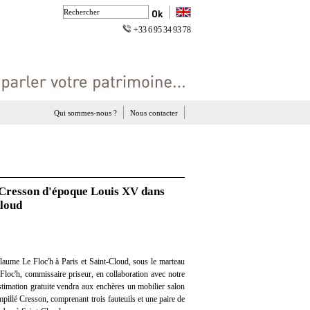
+33 6 95 34 93 78
Qui sommes-nous ?
Nous contacter
é Cresson d'époque Louis XV dans
Cloud
laume Le Floc'h à Paris et Saint-Cloud, sous le marteau
loc'h, commissaire priseur, en collaboration avec notre
estimation gratuite vendra aux enchères un mobilier salon
illé Cresson, comprenant trois fauteuils et une paire de