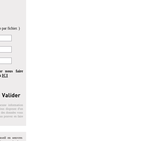
 par fichier. )
ur nous faire
 à
ICI
ucune information
 Vous disposez d'un
on des données vous
ous pouvez en faire
nseil en oeuvres