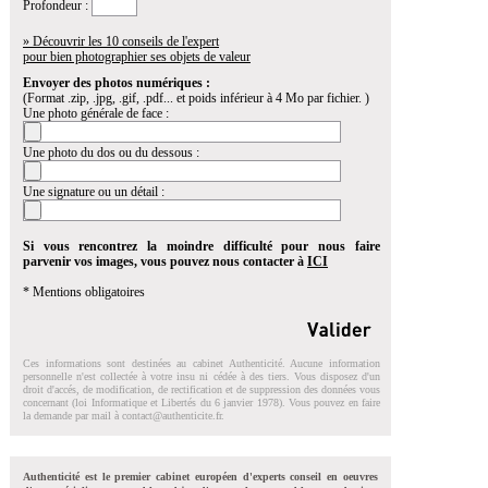
Profondeur :
» Découvrir les 10 conseils de l'expert
pour bien photographier ses objets de valeur
Envoyer des photos numériques :
(Format .zip, .jpg, .gif, .pdf... et poids inférieur à 4 Mo par fichier. )
Une photo générale de face :
Une photo du dos ou du dessous :
Une signature ou un détail :
Si vous rencontrez la moindre difficulté pour nous faire
parvenir vos images, vous pouvez nous contacter à
ICI
* Mentions obligatoires
Ces informations sont destinées au cabinet Authenticité. Aucune information
personnelle n'est collectée à votre insu ni cédée à des tiers. Vous disposez d'un
droit d'accés, de modification, de rectification et de suppression des données vous
concernant (loi Informatique et Libertés du 6 janvier 1978). Vous pouvez en faire
la demande par mail à
contact@authenticite.fr
.
Authenticité est le premier cabinet européen d'experts conseil en oeuvres