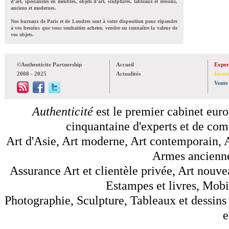
d'art, spécialistes en meubles, objets d'art, sculptures, tableaux et dessins,
anciens et modernes.
Nos bureaux de Paris et de Londres sont à votre disposition pour répondre
à vos besoins que vous souhaitiez acheter, vendre ou connaître la valeur de
vos objets.
©Authenticite Partnership
Accueil
Exper
2008 - 2025
Actualités
Inven
Vente
Authenticité
est le premier cabinet euro
cinquantaine d'experts et de comm
Art d'Asie, Art moderne, Art contemporain, A
Armes anciennes
Assurance Art et clientèle privée, Art nouve
Estampes et livres, Mobil
Photographie, Sculpture, Tableaux et dessins 
e