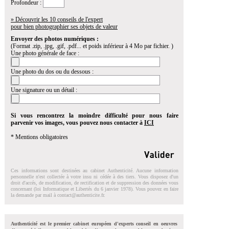
Profondeur :
» Découvrir les 10 conseils de l'expert
pour bien photographier ses objets de valeur
Envoyer des photos numériques :
(Format .zip, .jpg, .gif, .pdf... et poids inférieur à 4 Mo par fichier. )
Une photo générale de face :
Une photo du dos ou du dessous :
Une signature ou un détail :
Si vous rencontrez la moindre difficulté pour nous faire
parvenir vos images, vous pouvez nous contacter à
ICI
* Mentions obligatoires
Ces informations sont destinées au cabinet Authenticité. Aucune information
personnelle n'est collectée à votre insu ni cédée à des tiers. Vous disposez d'un
droit d'accés, de modification, de rectification et de suppression des données vous
concernant (loi Informatique et Libertés du 6 janvier 1978). Vous pouvez en faire
la demande par mail à
contact@authenticite.fr
.
Authenticité est le premier cabinet européen d'experts conseil en oeuvres