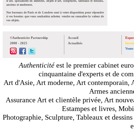
d'art, spécialistes en meubles, objets d'art, sculptures, tableaux et dessins,
anciens et modernes.
Nos bureaux de Paris et de Londres sont à votre disposition pour répondre
à vos besoins que vous souhaitiez acheter, vendre ou connaître la valeur de
vos objets.
©Authenticite Partnership
Accueil
Exper
2008 - 2025
Actualités
Inven
Vente
Authenticité
est le premier cabinet euro
cinquantaine d'experts et de comm
Art d'Asie, Art moderne, Art contemporain, A
Armes anciennes
Assurance Art et clientèle privée, Art nouve
Estampes et livres, Mobil
Photographie, Sculpture, Tableaux et dessins 
e