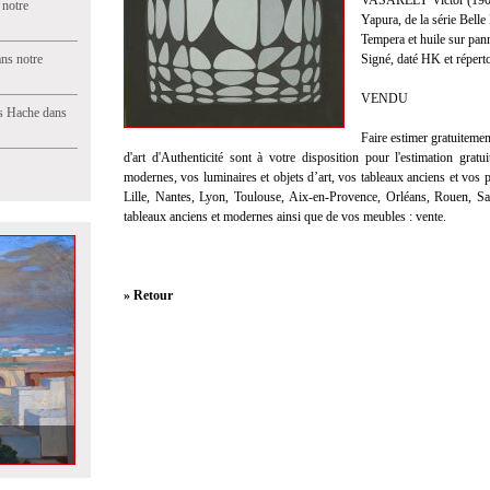
VASARELY Victor (190
 notre
Yapura, de la série Belle 
Tempera et huile sur pan
ns notre
Signé, daté HK et répert
VENDU
s Hache dans
Faire estimer gratuitemen
d'art d'Authenticité sont à votre disposition pour l'
estimation gratu
modernes, vos luminaires et objets d’art, vos tableaux anciens et vos
Lille, Nantes, Lyon, Toulouse, Aix-en-Provence, Orléans, Rouen, S
tableaux anciens et modernes ainsi que de vos meubles :
vente
.
» Retour