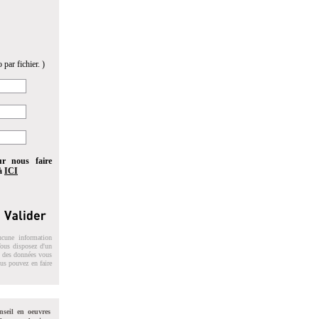
 par fichier. )
ur nous faire
 à
ICI
ucune information
 Vous disposez d'un
on des données vous
ous pouvez en faire
nseil en oeuvres