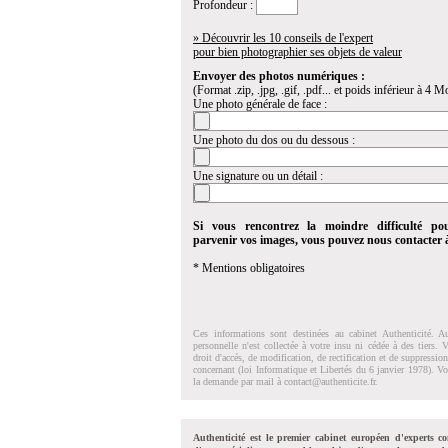
Profondeur :
» Découvrir les 10 conseils de l'expert
pour bien photographier ses objets de valeur
Envoyer des photos numériques :
(Format .zip, .jpg, .gif, .pdf... et poids inférieur à 4 Mo
Une photo générale de face :
Une photo du dos ou du dessous :
Une signature ou un détail :
Si vous rencontrez la moindre difficulté po
parvenir vos images, vous pouvez nous contacter
* Mentions obligatoires
Ces informations sont destinées au cabinet Authenticité. A
personnelle n'est collectée à votre insu ni cédée à des tiers.
droit d'accés, de modification, de rectification et de suppressi
concernant (loi Informatique et Libertés du 6 janvier 1978). V
la demande par mail à
contact@authenticite.fr
.
Authenticité est le premier cabinet européen d'experts co