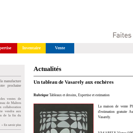
pertise
Inventaire
Vente
Actualités
 la manufacture
Un tableau de Vasarely aux enchères
tre prochaine
Rubrique
Tableaux et dessins
,
Expertise et estimation
des ventes de
teau de Maîtres
La maison de vente Phil
n collaboration
uite vendra aux
d'estimation gratuite A
on de la fin du
Vasarely.
» En savoir plus