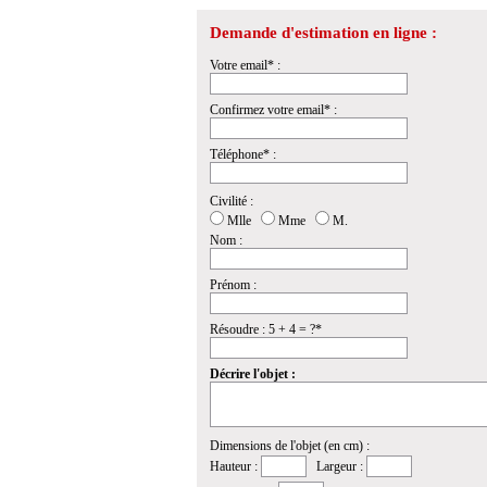
Demande d'estimation en ligne :
Votre email* :
Confirmez votre email* :
Téléphone* :
Civilité :
Mlle
Mme
M.
Nom :
Prénom :
Résoudre : 5 + 4 = ?*
Décrire l'objet :
Dimensions de l'objet (en cm) :
Hauteur :
Largeur :