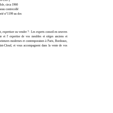
6-1997)
Isle, circa 1960
neau contrecollé
orié n°1199 au dos
t, expertiser ou vendre ? :
Les experts conseil en oeuvres
ite
et l'
expertise
de vos meubles et sièges anciens et
 peintures modernes et contemporaines à Paris, Bordeaux,
aint-Cloud, et vous accompagnent dans la vente de vos