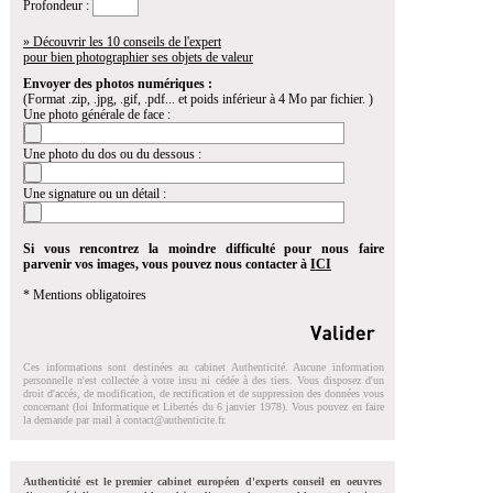
Profondeur :
» Découvrir les 10 conseils de l'expert
pour bien photographier ses objets de valeur
Envoyer des photos numériques :
(Format .zip, .jpg, .gif, .pdf... et poids inférieur à 4 Mo par fichier. )
Une photo générale de face :
Une photo du dos ou du dessous :
Une signature ou un détail :
Si vous rencontrez la moindre difficulté pour nous faire
parvenir vos images, vous pouvez nous contacter à
ICI
* Mentions obligatoires
Ces informations sont destinées au cabinet Authenticité. Aucune information
personnelle n'est collectée à votre insu ni cédée à des tiers. Vous disposez d'un
droit d'accés, de modification, de rectification et de suppression des données vous
concernant (loi Informatique et Libertés du 6 janvier 1978). Vous pouvez en faire
la demande par mail à
contact@authenticite.fr
.
Authenticité est le premier cabinet européen d'experts conseil en oeuvres