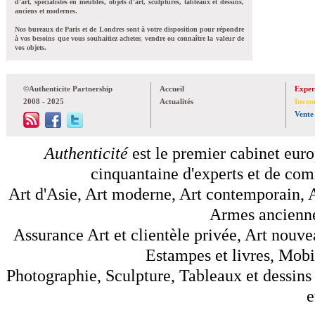
d'art, spécialistes en meubles, objets d'art, sculptures, tableaux et dessins,
anciens et modernes.
Nos bureaux de Paris et de Londres sont à votre disposition pour répondre
à vos besoins que vous souhaitiez acheter, vendre ou connaître la valeur de
vos objets.
©Authenticite Partnership
Accueil
Exper
2008 - 2025
Actualités
Inven
Vente
Authenticité
est le premier cabinet euro
cinquantaine d'experts et de comm
Art d'Asie, Art moderne, Art contemporain, A
Armes anciennes
Assurance Art et clientèle privée, Art nouve
Estampes et livres, Mobil
Photographie, Sculpture, Tableaux et dessins 
e