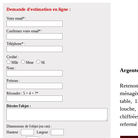
Demande d'estimation en ligne :
Votre email* :
Confirmez votre email* :
Téléphone* :
Civilité :
Mlle
Mme
M.
Nom :
Argente
Prénom :
Retenon
ménagèr
Résoudre : 5 + 4 = ?*
table, 
Décrire l'objet :
louche, 
chiffré
refermé
Dimensions de l'objet (en cm) :
Hauteur :
Largeur :