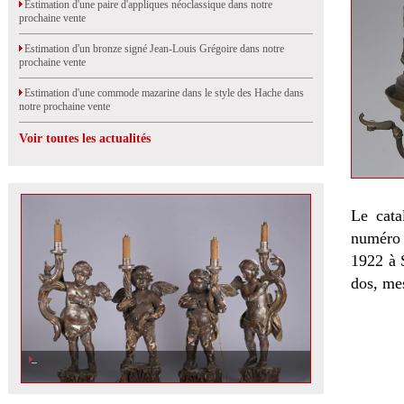
Estimation d'une paire d'appliques néoclassique dans notre
prochaine vente
Estimation d'un bronze signé Jean-Louis Grégoire dans notre
prochaine vente
Estimation d'une commode mazarine dans le style des Hache dans
notre prochaine vente
Voir toutes les actualités
Le cata
numéro 
1922 à 
dos, me
Estimation d\'une suite de quatre torchères au putti dans notre prochaine
vente aux enchères à Orléans