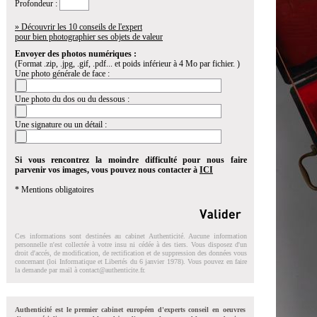
Profondeur :
» Découvrir les 10 conseils de l'expert
pour bien photographier ses objets de valeur
Envoyer des photos numériques :
(Format .zip, .jpg, .gif, .pdf... et poids inférieur à 4 Mo par fichier. )
Une photo générale de face :
Une photo du dos ou du dessous :
Une signature ou un détail :
Si vous rencontrez la moindre difficulté pour nous faire
parvenir vos images, vous pouvez nous contacter à
ICI
* Mentions obligatoires
Ces informations sont destinées au cabinet Authenticité. Aucune information
personnelle n'est collectée à votre insu ni cédée à des tiers. Vous disposez d'un
droit d'accés, de modification, de rectification et de suppression des données vous
concernant (loi Informatique et Libertés du 6 janvier 1978). Vous pouvez en faire
la demande par mail à
contact@authenticite.fr
.
Authenticité est le premier cabinet européen d'experts conseil en oeuvres