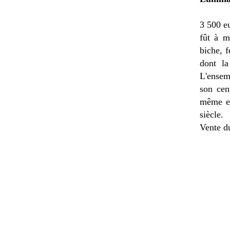
3 500 e
fût à m
biche, f
dont la
L'ensem
son cent
même en
siècle.
Vente du