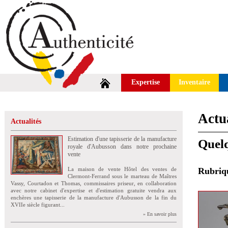
Expertise
Inventaire
Actua
Actualités
Estimation d'une tapisserie de la manufacture
Quelq
royale d'Aubusson dans notre prochaine
vente
La maison de vente Hôtel des ventes de
Rubri
Clermont-Ferrand sous le marteau de Maîtres
Vassy, Courtadon et Thomas, commissaires priseur, en collaboration
avec notre cabinet d'expertise et d'estimation gratuite vendra aux
enchères une tapisserie de la manufacture d'Aubusson de la fin du
XVIIe siècle figurant...
» En savoir plus