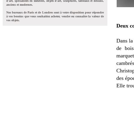
d'art, spécialistes en meubles, objets d'art, sculptures, tableaux et dessins,
anciens et modernes.
Nos bureaux de Paris et de Londres sont à votre disposition pour répondre
à vos besoins que vous souhaitiez acheter, vendre ou connaître la valeur de
vos objets.
Deux c
Dans la
de bois
marquete
cambrés
Christo
des épo
Elle tro