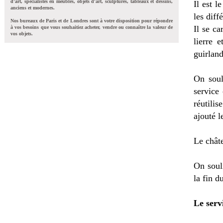
d'art, spécialistes en meubles, objets d'art, sculptures, tableaux et dessins,
Il est l
anciens et modernes.
les diff
Nos bureaux de Paris et de Londres sont à votre disposition pour répondre
Il se ca
à vos besoins que vous souhaitiez acheter, vendre ou connaître la valeur de
vos objets.
lierre 
guirland
On soul
service
réutilis
ajouté l
Le châte
On soul
la fin d
Le serv