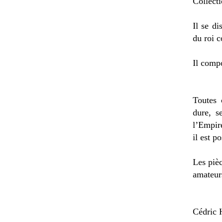
Collecti
Il se di
du roi 
Il comp
Toutes 
dure, s
l’Empire
il est p
Les pièc
amateur
Cédric H