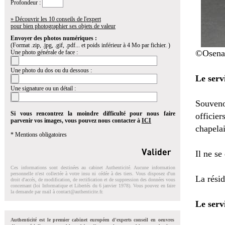
Profondeur :
» Découvrir les 10 conseils de l'expert
pour bien photographier ses objets de valeur
Envoyer des photos numériques :
(Format .zip, .jpg, .gif, .pdf... et poids inférieur à 4 Mo par fichier. )
©Osena
Une photo générale de face :
Une photo du dos ou du dessous :
Le servi
Une signature ou un détail :
Souveno
Si vous rencontrez la moindre difficulté pour nous faire
officie
parvenir vos images, vous pouvez nous contacter à
ICI
chapelai
* Mentions obligatoires
Il ne se
Ces informations sont destinées au cabinet Authenticité. Aucune information
personnelle n'est collectée à votre insu ni cédée à des tiers. Vous disposez d'un
La résid
droit d'accés, de modification, de rectification et de suppression des données vous
concernant (loi Informatique et Libertés du 6 janvier 1978). Vous pouvez en faire
la demande par mail à
contact@authenticite.fr
.
Le serv
Authenticité est le premier cabinet européen d'experts conseil en oeuvres