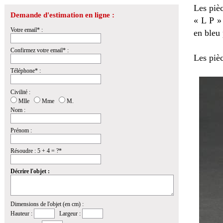
Les pièc
Demande d'estimation en ligne :
« L P »
Votre email* :
en bleu 
Confirmez votre email* :
Les pièc
Téléphone* :
Civilité :
Mlle
Mme
M.
Nom :
Prénom :
Résoudre : 5 + 4 = ?*
Décrire l'objet :
Dimensions de l'objet (en cm) :
Hauteur :
Largeur :