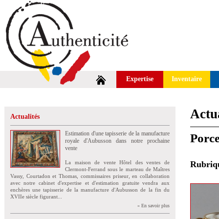
Expertise
Inventaire
Actua
Actualités
Estimation d'une tapisserie de la manufacture
Porce
royale d'Aubusson dans notre prochaine
vente
La maison de vente Hôtel des ventes de
Rubri
Clermont-Ferrand sous le marteau de Maîtres
Vassy, Courtadon et Thomas, commissaires priseur, en collaboration
avec notre cabinet d'expertise et d'estimation gratuite vendra aux
enchères une tapisserie de la manufacture d'Aubusson de la fin du
XVIIe siècle figurant...
» En savoir plus