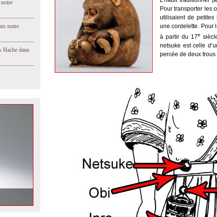
L’habit traditionnel
 notre
Pour transporter les 
utilisaient de petite
ns notre
une cordelette. Pour l
e
à partir du 17
siècl
netsuke est celle d’un
s Hache dans
percée de deux trous p