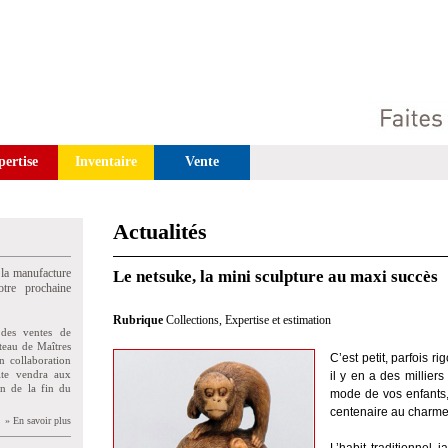
pertise
Inventaire
Vente
Actualités
 la manufacture
Le netsuke, la mini sculpture au maxi succès
tre prochaine
Rubrique
Collections
,
Expertise et estimation
des ventes de
teau de Maîtres
C’est petit, parfois r
n collaboration
uite vendra aux
il y en a des milliers
on de la fin du
mode de vos enfants,
centenaire au charme 
» En savoir plus