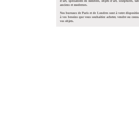
d'art, spécialistes en meubles, objets d'art, sculptures, tab
anciens et modernes.
Nos bureaux de Paris et de Londres sont à votre dispositi
à vos besoins que vous souhaitiez acheter, vendre ou conna
vos objets.