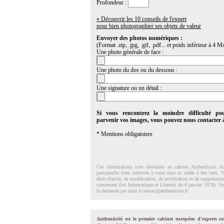
Profondeur :
» Découvrir les 10 conseils de l'expert
pour bien photographier ses objets de valeur
Envoyer des photos numériques :
(Format .zip, .jpg, .gif, .pdf... et poids inférieur à 4 Mo
Une photo générale de face :
Une photo du dos ou du dessous :
Une signature ou un détail :
Si vous rencontrez la moindre difficulté po
parvenir vos images, vous pouvez nous contacter
* Mentions obligatoires
Ces informations sont destinées au cabinet Authenticité. A
personnelle n'est collectée à votre insu ni cédée à des tiers.
droit d'accés, de modification, de rectification et de suppressi
concernant (loi Informatique et Libertés du 6 janvier 1978). V
la demande par mail à
contact@authenticite.fr
.
Authenticité est le premier cabinet européen d'experts co