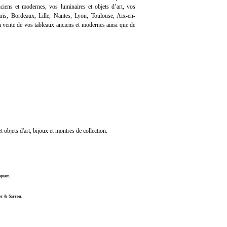
iens et modernes, vos luminaires et objets d’art, vos
ris, Bordeaux, Lille, Nantes, Lyon, Toulouse, Aix-en-
 vente de vos tableaux anciens et modernes ainsi que de
 objets d'art, bijoux et montres de collection.
ucquam.
sier & Sarrou.