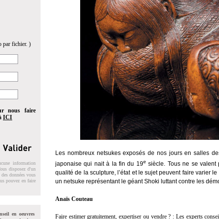
 par fichier. )
ur nous faire
 à
ICI
Les nombreux netsukes exposés de nos jours en salles des 
e
ucune information
japonaise qui nait à la fin du 19
siècle. Tous ne se valent pa
 Vous disposez d'un
qualité de la sculpture, l’état et le sujet peuvent faire varier
on des données vous
ous pouvez en faire
un netsuke représentant le géant Shoki luttant contre les dém
Anaïs Couteau
nseil en oeuvres
Faire estimer gratuitement, expertiser ou vendre ? :
Les experts consei