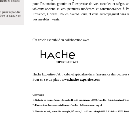
leaux et dessins,
pour l'
estimation gratuite
et l'
expertise
de vos meubles et sièges anc
tableaux anciens et vos peintures modernes et contemporaines à Pa
on pour répondre
Provence, Orléans, Rouen, Saint-Cloud, et vous accompagnent dans la
ître la valeur de
vos meubles :
vente
.
Cet article est publié en collaboration avec
Hache Expertise d'Art, cabinet spécialisé dans l'assurance des oeuvres et
Pour en savoir plus :
www.hache-expertise.com
Copyright :
1- Netsuke en ivoire, Japon, 18e siècle. H. : 4,5 cm. Adjugé 5000 €. Crédits : S.V.V. Lombrail-Te
2- Ensemble de la ceinture du kimono. Crédits : boltonmuseums.org.uk
e
3- Netsuke en bois, jeune fille assoupie, 19
siècle, L. : 4,3 cm. adjugé 6000 €. Crédits : S.V.V. Tes