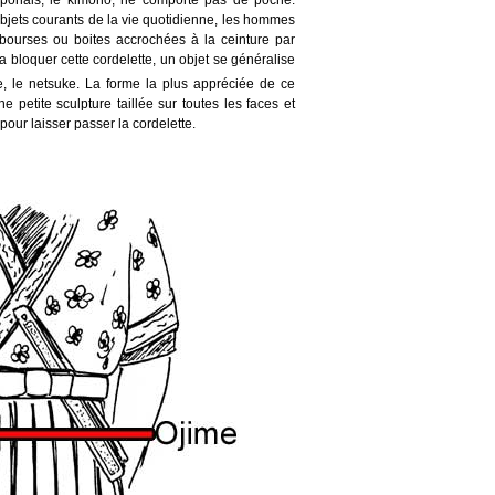
 japonais, le kimono, ne comporte pas de poche.
objets courants de la vie quotidienne, les hommes
s bourses ou boites accrochées à la ceinture par
a bloquer cette cordelette, un objet se généralise
e, le netsuke. La forme la plus appréciée de ce
e petite sculpture taillée sur toutes les faces et
our laisser passer la cordelette.