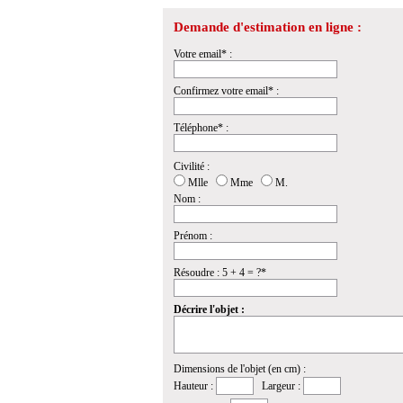
Demande d'estimation en ligne :
Votre email* :
Confirmez votre email* :
Téléphone* :
Civilité :
Mlle
Mme
M.
Nom :
Prénom :
Résoudre : 5 + 4 = ?*
Décrire l'objet :
Dimensions de l'objet (en cm) :
Hauteur :
Largeur :