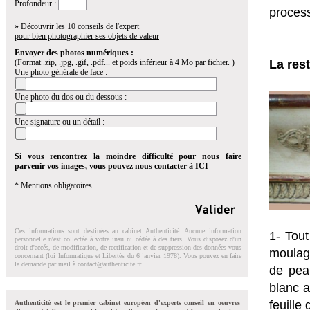
Profondeur :
proces
» Découvrir les 10 conseils de l'expert
pour bien photographier ses objets de valeur
Envoyer des photos numériques :
(Format .zip, .jpg, .gif, .pdf... et poids inférieur à 4 Mo par fichier. )
La res
Une photo générale de face :
Une photo du dos ou du dessous :
Une signature ou un détail :
Si vous rencontrez la moindre difficulté pour nous faire
parvenir vos images, vous pouvez nous contacter à
ICI
* Mentions obligatoires
Ces informations sont destinées au cabinet Authenticité. Aucune information
1- Tout
personnelle n'est collectée à votre insu ni cédée à des tiers. Vous disposez d'un
droit d'accés, de modification, de rectification et de suppression des données vous
moulage
concernant (loi Informatique et Libertés du 6 janvier 1978). Vous pouvez en faire
la demande par mail à
contact@authenticite.fr
.
de pea
blanc a
feuille
Authenticité est le premier cabinet européen d'experts conseil en oeuvres