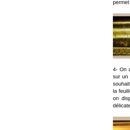
permet 
4- On a
sur un 
souhait
la feui
on dis
délicat