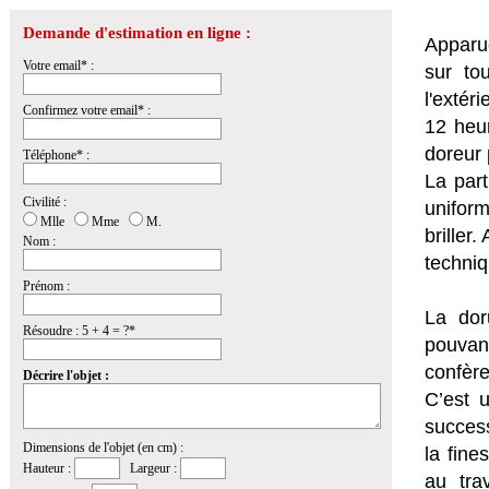
Demande d'estimation en ligne :
Apparue
Votre email* :
sur to
l'extér
Confirmez votre email* :
12 heur
doreur 
Téléphone* :
La part
Civilité :
uniform
Mlle
Mme
M.
briller
Nom :
techniq
Prénom :
La dor
Résoudre : 5 + 4 = ?*
pouvan
confère
Décrire l'objet :
C’est u
success
Dimensions de l'objet (en cm) :
la fine
Hauteur :
Largeur :
au tra