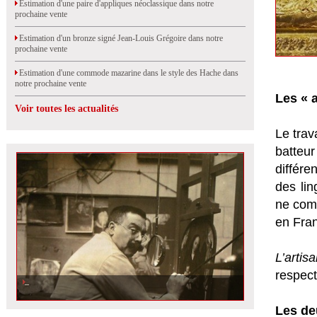
Estimation d'une paire d'appliques néoclassique dans notre
prochaine vente
Estimation d'un bronze signé Jean-Louis Grégoire dans notre
prochaine vente
Estimation d'une commode mazarine dans le style des Hache dans
notre prochaine vente
Les « a
Voir toutes les actualités
Le trav
batteur
différen
des lin
ne comp
en Fran
L’artis
respect
Joseph van der Veken, restaurateur et faussaire de peintres Primitifs
flamands.
Les de