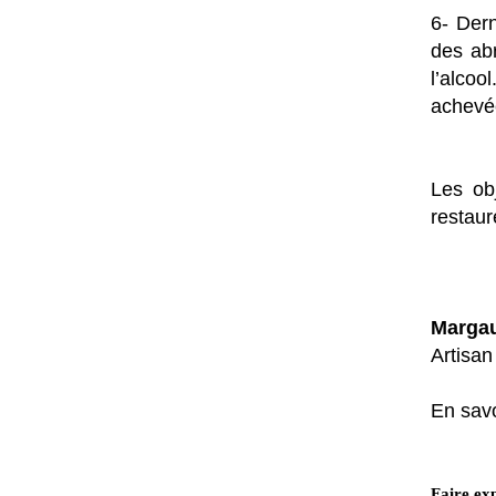
6- Dern
des abr
l’alcoo
achevé
Les ob
restaur
Marga
Artisan
En savo
Faire exp