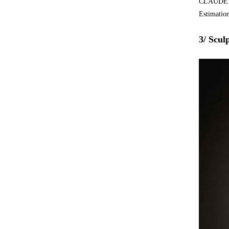
CLAUDE
Estimatio
3/ Scul