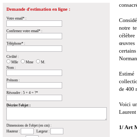
consacré
Demande d'estimation en ligne :
Votre email* :
Considé
notre t
Confirmez votre email* :
célèbre
œuvres 
Téléphone* :
certain
Civilité :
Norman
Mlle
Mme
M.
Nom :
Estimé 
Prénom :
collecti
de 400 m
Résoudre : 5 + 4 = ?*
Voici un
Décrire l'objet :
Laurent 
Dimensions de l'objet (en cm) :
1/ Art
Hauteur :
Largeur :