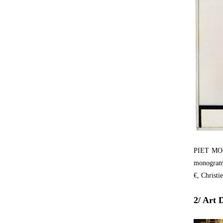
PIET MO
monogramm
€, Christ
2/ Art 