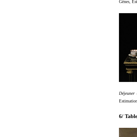
Gènes, Es
Déjeuner 
Estimatio
6/ Tabl