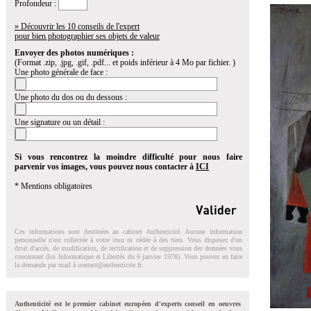
Profondeur :
» Découvrir les 10 conseils de l'expert
pour bien photographier ses objets de valeur
Envoyer des photos numériques :
(Format .zip, .jpg, .gif, .pdf... et poids inférieur à 4 Mo par fichier. )
Une photo générale de face :
Une photo du dos ou du dessous :
Une signature ou un détail :
Si vous rencontrez la moindre difficulté pour nous faire
parvenir vos images, vous pouvez nous contacter à
ICI
* Mentions obligatoires
Ces informations sont destinées au cabinet Authenticité. Aucune information
personnelle n'est collectée à votre insu ni cédée à des tiers. Vous disposez d'un
droit d'accés, de modification, de rectification et de suppression des données vous
concernant (loi Informatique et Libertés du 6 janvier 1978). Vous pouvez en faire
la demande par mail à
contact@authenticite.fr
.
Authenticité est le premier cabinet européen d'experts conseil en oeuvres