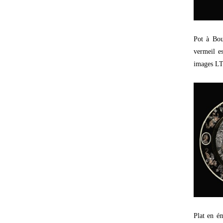
Pot à Bou
vermeil e
images L
Plat en é