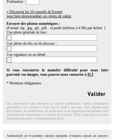
Profondeur :
» Découvrir les 10 conseils de l'expert
pour bien photographier ses objets de valeur
Envoyer des photos numériques :
(Format .zip, .jpg, .gif, .pdf... et poids inférieur à 4 Mo par fichier. )
Une photo générale de face :
Une photo du dos ou du dessous :
Une signature ou un détail :
Si vous rencontrez la moindre difficulté pour nous faire
parvenir vos images, vous pouvez nous contacter à
ICI
* Mentions obligatoires
Ces informations sont destinées au cabinet Authenticité. Aucune information
personnelle n'est collectée à votre insu ni cédée à des tiers. Vous disposez d'un
droit d'accés, de modification, de rectification et de suppression des données vous
concernant (loi Informatique et Libertés du 6 janvier 1978). Vous pouvez en faire
la demande par mail à
contact@authenticite.fr
.
Authenticité est le premier cabinet européen d'experts conseil en oeuvres