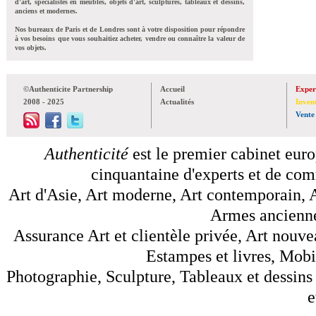
d'art, spécialistes en meubles, objets d'art, sculptures, tableaux et dessins,
anciens et modernes.
Nos bureaux de Paris et de Londres sont à votre disposition pour répondre
à vos besoins que vous souhaitiez acheter, vendre ou connaître la valeur de
vos objets.
©Authenticite Partnership
Accueil
Exper
2008 - 2025
Actualités
Inven
Vente
Authenticité
est le premier cabinet euro
cinquantaine d'experts et de comm
Art d'Asie, Art moderne, Art contemporain, A
Armes anciennes
Assurance Art et clientèle privée, Art nouve
Estampes et livres, Mobil
Photographie, Sculpture, Tableaux et dessins 
e