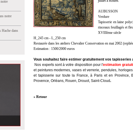
juillet à Rouen.
 notre
AUBUSSON
ns notre
Verdure
Tapisserie en laine poly
rinceaux feuillagés et fleu
s Hache dans
XVIIIème siècle
H_245 cm - L_250 cm
Restaurée dans les ateliers Chevalier Conservation en mai 2002 (repliée 
Estimation : 1500/2000 euros
Vous souhaitez faire estimer gratuitement vos tapisseries
Nos experts sont à votre disposition pour l'
estimation gratui
et peintures modernes, vases et verrerie, pendules, horloges
et tapisserie sur toute la France, à Paris et en Province, 
Provence, Orléans, Rouen, Drouot, Saint-Cloud
.
» Retour