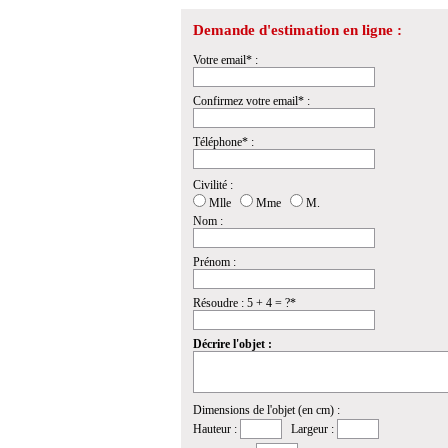
Demande d'estimation en ligne :
Votre email* :
Confirmez votre email* :
Téléphone* :
Civilité :
Mlle
Mme
M.
Nom :
Prénom :
Résoudre : 5 + 4 = ?*
Décrire l'objet :
Dimensions de l'objet (en cm) :
Hauteur :
Largeur :