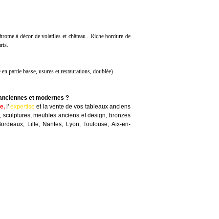
chrome à décor de volatiles et château . Riche bordure de
ris.
en partie basse, usures et restaurations, doublée)
 anciennes et modernes ?
te
,
l'
expertise
et la
vente
de vos tableaux anciens
, sculptures, meubles anciens et design, bronzes
Bordeaux, Lille, Nantes, Lyon, Toulouse, Aix-en-