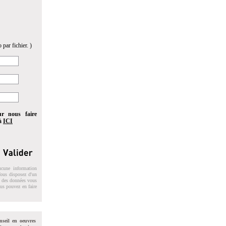
 par fichier. )
ur nous faire
 à
ICI
ucune information
 Vous disposez d'un
on des données vous
ous pouvez en faire
nseil en oeuvres