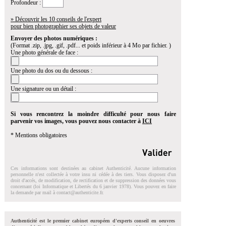
Profondeur :
» Découvrir les 10 conseils de l'expert
pour bien photographier ses objets de valeur
Envoyer des photos numériques :
(Format .zip, .jpg, .gif, .pdf... et poids inférieur à 4 Mo par fichier. )
Une photo générale de face :
Une photo du dos ou du dessous :
Une signature ou un détail :
Si vous rencontrez la moindre difficulté pour nous faire
parvenir vos images, vous pouvez nous contacter à
ICI
* Mentions obligatoires
Ces informations sont destinées au cabinet Authenticité. Aucune information
personnelle n'est collectée à votre insu ni cédée à des tiers. Vous disposez d'un
droit d'accés, de modification, de rectification et de suppression des données vous
concernant (loi Informatique et Libertés du 6 janvier 1978). Vous pouvez en faire
la demande par mail à
contact@authenticite.fr
.
Authenticité est le premier cabinet européen d'experts conseil en oeuvres