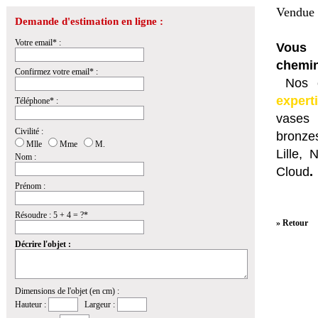
Vendue 
Demande d'estimation en ligne :
Votre email* :
Vous 
chemin
Confirmez votre email* :
Nos e
expert
Téléphone* :
vases 
Civilité :
bronzes
Mlle
Mme
M.
Lille,
Nom :
Cloud
.
Prénom :
Résoudre : 5 + 4 = ?*
» Retour
Décrire l'objet :
Dimensions de l'objet (en cm) :
Hauteur :
Largeur :