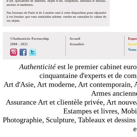
d'art, spécialistes en meubles, objets d'art, sculptures, tableaux et dessins,
anciens et modernes.
Nos bureaux de Paris et de Londres sont à votre disposition pour répondre
à vos besoins que vous souhaitiez acheter, vendre ou connaître la valeur de
vos objets.
©Authenticite Partnership
Accueil
Exper
2008 - 2025
Actualités
Inven
Vente
Authenticité
est le premier cabinet euro
cinquantaine d'experts et de comm
Art d'Asie, Art moderne, Art contemporain, A
Armes anciennes
Assurance Art et clientèle privée, Art nouve
Estampes et livres, Mobil
Photographie, Sculpture, Tableaux et dessins 
e