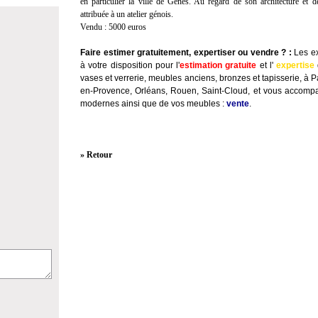
en particulier la ville de Gènes. Au regard de son architecture et d
attribuée à un atelier génois.
Vendu : 5000 euros
Faire estimer gratuitement, expertiser ou vendre ?
:
Les ex
à votre disposition pour l'
estimation gratuite
et l'
expertise
vases et verrerie, meubles anciens, bronzes et tapisserie, à P
en-Provence, Orléans, Rouen, Saint-Cloud, et vous accompa
modernes ainsi que de vos meubles :
vente
.
» Retour