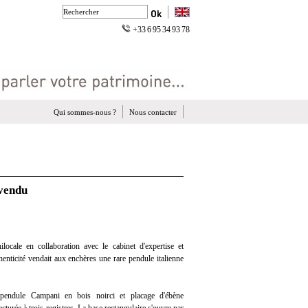
+33 6 95 34 93 78
Qui sommes-nous ?
Nous contacter
 vendu
ocale en collaboration avec le cabinet d'expertise et
henticité vendait aux enchères une rare pendule italienne
 pendule Campani en bois noirci et placage d'ébène