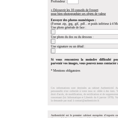
Profondeur :
» Découvrir les 10 conseils de l'expert
pour bien photographier ses objets de valeur
Envoyer des photos numériques :
(Format .zip, .jpg, .gif, .pdf... et poids inférieur à 4 Mo
Une photo générale de face :
Une photo du dos ou du dessous :
Une signature ou un détail :
Si vous rencontrez la moindre difficulté po
parvenir vos images, vous pouvez nous contacter
* Mentions obligatoires
Ces informations sont destinées au cabinet Authenticité. A
personnelle n'est collectée à votre insu ni cédée à des tiers.
droit d'accés, de modification, de rectification et de suppressi
concernant (loi Informatique et Libertés du 6 janvier 1978). V
la demande par mail à
contact@authenticite.fr
.
Authenticité est le premier cabinet européen d'experts co