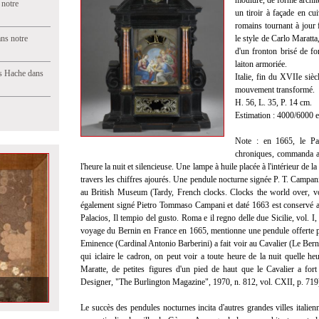
mouluré, de forme archite
 notre
un tiroir à façade en cu
romains tournant à jour 
ns notre
le style de Carlo Maratt
d'un fronton brisé de fo
laiton armoriée.
s Hache dans
Italie, fin du XVIIe siè
mouvement transformé.
H. 56, L. 35, P. 14 cm.
Estimation : 4000/6000 
Note : en 1665, le Pa
chroniques, commanda au
l'heure la nuit et silencieuse. Une lampe à huile placée à l'intérieur de la
travers les chiffres ajourés. Une pendule nocturne signée P. T. Campa
au British Museum (Tardy, French clocks. Clocks the world over, v
également signé Pietro Tommaso Campani et daté 1663 est conservé 
Palacios, Il tempio del gusto. Roma e il regno delle due Sicilie, vol. 
voyage du Bernin en France en 1665, mentionne une pendule offerte p
Eminence (Cardinal Antonio Barberini) a fait voir au Cavalier (Le Bern
qui iclaire le cadron, on peut voir a toute heure de la nuit quelle he
Maratte, de petites figures d'un pied de haut que le Cavalier a for
Designer, "The Burlington Magazine", 1970, n. 812, vol. CXII, p. 719
Le succès des pendules nocturnes incita d'autres grandes villes italien