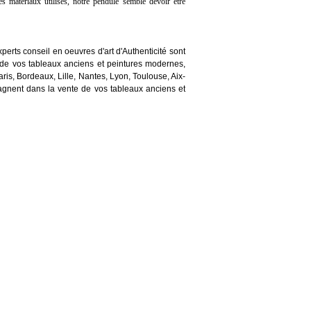
es matériaux utilisés, notre pendule semble devoir être
perts conseil en oeuvres d'art d'Authenticité sont
de vos tableaux anciens et peintures modernes,
aris, Bordeaux, Lille, Nantes, Lyon, Toulouse, Aix-
gnent dans la vente de vos tableaux anciens et