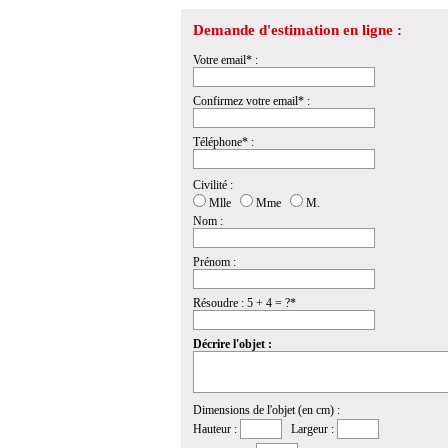
Demande d'estimation en ligne :
Votre email* :
Confirmez votre email* :
Téléphone* :
Civilité :
Mlle
Mme
M.
Nom :
Prénom :
Résoudre : 5 + 4 = ?*
Décrire l'objet :
Dimensions de l'objet (en cm) :
Hauteur :
Largeur :