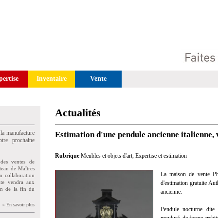
pertise
Inventaire
Vente
Actualités
 la manufacture
Estimation d'une pendule ancienne italienne,
tre prochaine
Rubrique
Meubles et objets d'art
,
Expertise et estimation
des ventes de
teau de Maîtres
La maison de vente Phil
n collaboration
uite vendra aux
d'estimation gratuite Aut
on de la fin du
ancienne.
» En savoir plus
Pendule nocturne dite