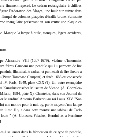
cturée à trois registres. La base rectangulaire s'ouvre par
ivre finement repercé. Le cadran rectangulaire à chiffres
figure l'Adoration des Mages, une huile sur cuivre dans
a, flanqué de colonnes plaquées d'écaille brune. Surmonté
rme triangulaire présentant en son centre une plaque en
cle. Manque la lampe à huile, manques, légers accidents,
euros
pe Alexandre VIII (1657-1679), victime d'insomnies
x frères Campani une pendule qui lui permette de lire
 pendule, illuminait le cadran et permettait de lire l'heure à
ni (Pietro Tommaso Campani) et datée 1683 est conservée
ol IV, Paris, 1949, plate CXXVI). Un autre exemplaire
au Kunsthistorisches Museum de Vienne. (A. Gonzalez-
I, Milano, 1984, plate X). Chantelou, dans son Journal du
ar le cardinal Antonio Barberini au roi Louis XIV. "Son
in) une montre pour la nuit oy, par le moyen d'une lampe
ure il est. Il y a dans cette montre une tableau de Carlo
t louie " (A. Gonzalez-Palacios, Bernini as a Furniture
).
nes à se lancer dans la fabrication de ce type de pendule,