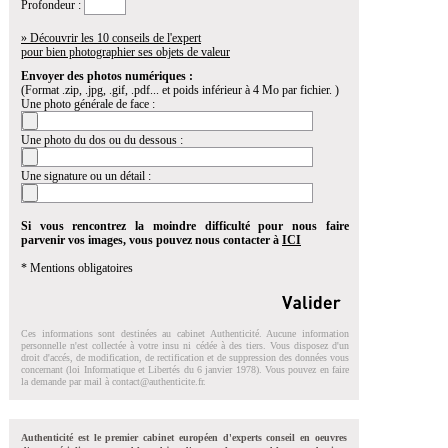
Profondeur :
» Découvrir les 10 conseils de l'expert
pour bien photographier ses objets de valeur
Envoyer des photos numériques :
(Format .zip, .jpg, .gif, .pdf... et poids inférieur à 4 Mo par fichier. )
Une photo générale de face :
Une photo du dos ou du dessous :
Une signature ou un détail :
Si vous rencontrez la moindre difficulté pour nous faire
parvenir vos images, vous pouvez nous contacter à
ICI
* Mentions obligatoires
Ces informations sont destinées au cabinet Authenticité. Aucune information
personnelle n'est collectée à votre insu ni cédée à des tiers. Vous disposez d'un
droit d'accés, de modification, de rectification et de suppression des données vous
concernant (loi Informatique et Libertés du 6 janvier 1978). Vous pouvez en faire
la demande par mail à
contact@authenticite.fr
.
Authenticité est le premier cabinet européen d'experts conseil en oeuvres