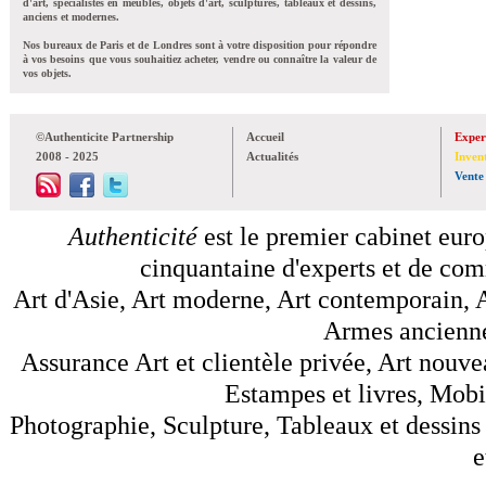
d'art, spécialistes en meubles, objets d'art, sculptures, tableaux et dessins,
anciens et modernes.
Nos bureaux de Paris et de Londres sont à votre disposition pour répondre
à vos besoins que vous souhaitiez acheter, vendre ou connaître la valeur de
vos objets.
©Authenticite Partnership
Accueil
Exper
2008 - 2025
Actualités
Inven
Vente
Authenticité
est le premier cabinet euro
cinquantaine d'experts et de comm
Art d'Asie, Art moderne, Art contemporain, A
Armes anciennes
Assurance Art et clientèle privée, Art nouve
Estampes et livres, Mobil
Photographie, Sculpture, Tableaux et dessins 
e