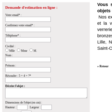
Vous s
Demande d'estimation en ligne :
objets 
Votre email* :
Nos ex
et la
v
Confirmez votre email* :
verrer
bronzes
Téléphone* :
Lille,
Civilité :
Saint-
Mlle
Mme
M.
Nom :
Prénom :
» Retour
Résoudre : 5 + 4 = ?*
Décrire l'objet :
Dimensions de l'objet (en cm) :
Hauteur :
Largeur :