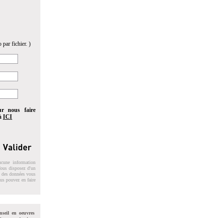
 par fichier. )
ur nous faire
 à
ICI
ucune information
 Vous disposez d'un
on des données vous
ous pouvez en faire
nseil en oeuvres