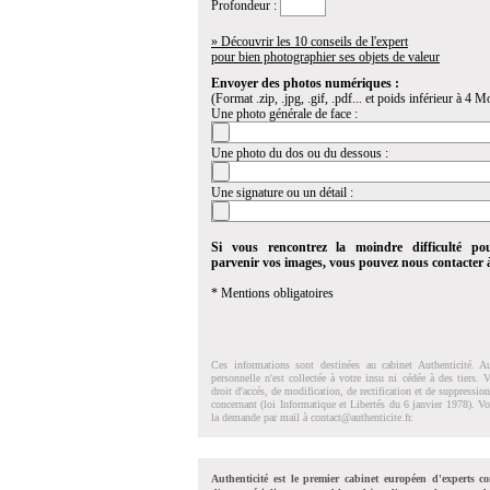
Profondeur :
» Découvrir les 10 conseils de l'expert
pour bien photographier ses objets de valeur
Envoyer des photos numériques :
(Format .zip, .jpg, .gif, .pdf... et poids inférieur à 4 Mo
Une photo générale de face :
Une photo du dos ou du dessous :
Une signature ou un détail :
Si vous rencontrez la moindre difficulté po
parvenir vos images, vous pouvez nous contacter
* Mentions obligatoires
Ces informations sont destinées au cabinet Authenticité. A
personnelle n'est collectée à votre insu ni cédée à des tiers.
droit d'accés, de modification, de rectification et de suppressi
concernant (loi Informatique et Libertés du 6 janvier 1978). V
la demande par mail à
contact@authenticite.fr
.
Authenticité est le premier cabinet européen d'experts co