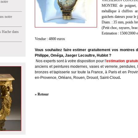
VACHERON CONSTA
 notre
MONTRE de poignet, bo
métallique à chiffres a
ns notre
guichets dateurs pour le 
Diam. : 35 mm, poids brut
(Petit choc, rayures, brac
s Hache dans
Estimation : 1500/2000 
Vendue : 4800 euros
Vous souhaitez faire estimer gratuitement vos montres d
Philippe, Oméga, Jaeger Lecoultre, Hublot ?
Nos experts sont à votre disposition pour l'
estimation gratuit
anciens et peintures modernes, vases et verrerie, pendules, 
bronzes et tapisserie sur toute la France, à Paris et en Provi
en-Provence, Orléans, Rouen, Drouot, Saint-Cloud
.
» Retour