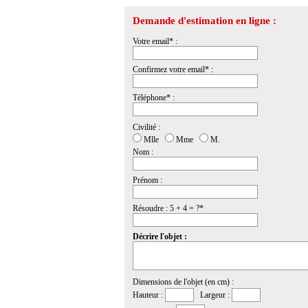
Demande d'estimation en ligne :
Votre email* :
Confirmez votre email* :
Téléphone* :
Civilité :
Mlle
Mme
M.
Nom :
Prénom :
Résoudre : 5 + 4 = ?*
Décrire l'objet :
Dimensions de l'objet (en cm) :
Hauteur :
Largeur :