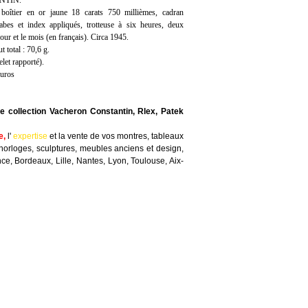
NTIN.
îtier en or jaune 18 carats 750 millièmes, cadran
rabes et index appliqués, trotteuse à six heures, deux
jour et le mois (en français). Circa 1945.
 total : 70,6 g.
elet rapporté).
euros
e collection Vacheron Constantin, Rlex, Patek
e
,
l'
expertise
et la
vente
de vos montres, tableaux
horloges, sculptures, meubles anciens et design,
nce, Bordeaux, Lille, Nantes, Lyon, Toulouse, Aix-