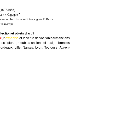
(1897-1956)
a » « Cigogne "
tomobiles Hispano-Suiza, signée F. Bazin.
e la marque.
ection et objets d'art ?
te
,
l'
expertise
et la
vente
de vos tableaux anciens
, sculptures, meubles anciens et design, bronzes
Bordeaux, Lille, Nantes, Lyon, Toulouse, Aix-en-