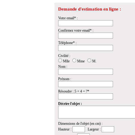
Demande d'estimation en ligne :
Votre email* :
Confirmez votre email* :
Téléphone* :
Civilité :
Mlle
Mme
M.
Nom :
Prénom :
Résoudre : 5 + 4 = ?*
Décrire l'objet :
Dimensions de l'objet (en cm) :
Hauteur :
Largeur :