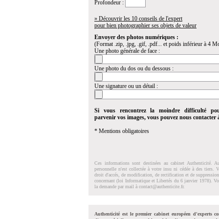
Profondeur :
» Découvrir les 10 conseils de l'expert
pour bien photographier ses objets de valeur
Envoyer des photos numériques :
(Format .zip, .jpg, .gif, .pdf... et poids inférieur à 4 Mo
Une photo générale de face :
Une photo du dos ou du dessous :
Une signature ou un détail :
Si vous rencontrez la moindre difficulté po
parvenir vos images, vous pouvez nous contacter
* Mentions obligatoires
Ces informations sont destinées au cabinet Authenticité. A
personnelle n'est collectée à votre insu ni cédée à des tiers.
droit d'accés, de modification, de rectification et de suppressi
concernant (loi Informatique et Libertés du 6 janvier 1978). V
la demande par mail à
contact@authenticite.fr
.
Authenticité est le premier cabinet européen d'experts co