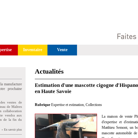
pertise
Inventaire
Vente
Actualités
 la manufacture
Estimation d'une mascotte cigogne d'Hispano
tre prochaine
en Haute Savoie
des ventes de
Rubrique
Expertise et estimation
,
Collections
teau de Maîtres
n collaboration
uite vendra aux
La maison de vente Phi
on de la fin du
d'expertise et d'estim
Matthieu Semont, un bo
» En savoir plus
mascotte automobile de