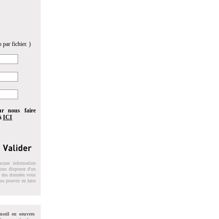
 par fichier. )
ur nous faire
 à
ICI
ucune information
 Vous disposez d'un
on des données vous
ous pouvez en faire
nseil en oeuvres