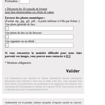
Profondeur :
» Découvrir les 10 conseils de l'expert
pour bien photographier ses objets de valeur
Envoyer des photos numériques :
(Format .zip, .jpg, .gif, .pdf... et poids inférieur à 4 Mo par fichier. )
Une photo générale de face :
Une photo du dos ou du dessous :
Une signature ou un détail :
Si vous rencontrez la moindre difficulté pour nous faire
parvenir vos images, vous pouvez nous contacter à
ICI
* Mentions obligatoires
Ces informations sont destinées au cabinet Authenticité. Aucune information
personnelle n'est collectée à votre insu ni cédée à des tiers. Vous disposez d'un
droit d'accés, de modification, de rectification et de suppression des données vous
concernant (loi Informatique et Libertés du 6 janvier 1978). Vous pouvez en faire
la demande par mail à
contact@authenticite.fr
.
Authenticité est le premier cabinet européen d'experts conseil en oeuvres