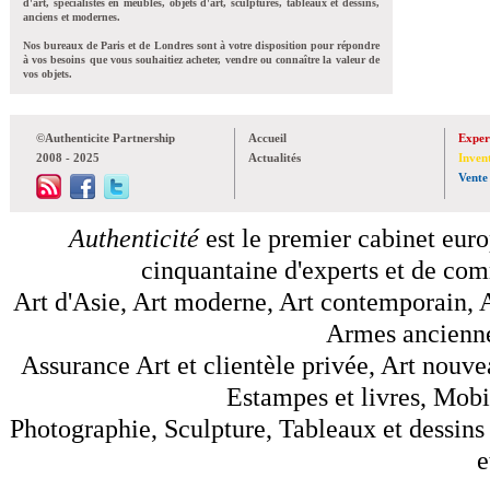
d'art, spécialistes en meubles, objets d'art, sculptures, tableaux et dessins,
anciens et modernes.
Nos bureaux de Paris et de Londres sont à votre disposition pour répondre
à vos besoins que vous souhaitiez acheter, vendre ou connaître la valeur de
vos objets.
©Authenticite Partnership
Accueil
Exper
2008 - 2025
Actualités
Inven
Vente
Authenticité
est le premier cabinet euro
cinquantaine d'experts et de comm
Art d'Asie, Art moderne, Art contemporain, A
Armes anciennes
Assurance Art et clientèle privée, Art nouve
Estampes et livres, Mobil
Photographie, Sculpture, Tableaux et dessins 
e