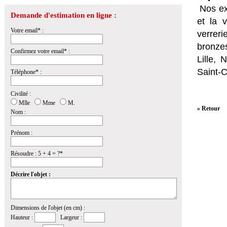
Nos ex
Demande d'estimation en ligne :
et la
v
Votre email* :
verrer
bronzes
Confirmez votre email* :
Lille,
Saint-
Téléphone* :
Civilité :
Mlle
Mme
M.
» Retour
Nom :
Prénom :
Résoudre : 5 + 4 = ?*
Décrire l'objet :
Dimensions de l'objet (en cm) :
Hauteur :
Largeur :