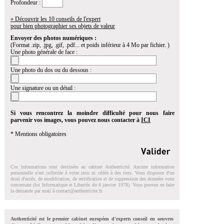
Profondeur :
» Découvrir les 10 conseils de l'expert
pour bien photographier ses objets de valeur
Envoyer des photos numériques :
(Format .zip, .jpg, .gif, .pdf... et poids inférieur à 4 Mo par fichier. )
Une photo générale de face :
Une photo du dos ou du dessous :
Une signature ou un détail :
Si vous rencontrez la moindre difficulté pour nous faire
parvenir vos images, vous pouvez nous contacter à
ICI
* Mentions obligatoires
Ces informations sont destinées au cabinet Authenticité. Aucune information
personnelle n'est collectée à votre insu ni cédée à des tiers. Vous disposez d'un
droit d'accés, de modification, de rectification et de suppression des données vous
concernant (loi Informatique et Libertés du 6 janvier 1978). Vous pouvez en faire
la demande par mail à
contact@authenticite.fr
.
Authenticité est le premier cabinet européen d'experts conseil en oeuvres