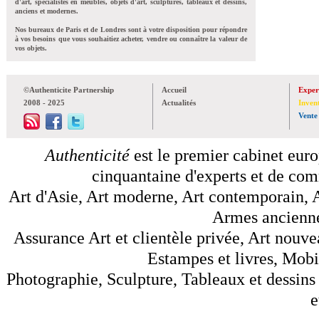
d'art, spécialistes en meubles, objets d'art, sculptures, tableaux et dessins,
anciens et modernes.
Nos bureaux de Paris et de Londres sont à votre disposition pour répondre
à vos besoins que vous souhaitiez acheter, vendre ou connaître la valeur de
vos objets.
©Authenticite Partnership
Accueil
Exper
2008 - 2025
Actualités
Inven
Vente
Authenticité
est le premier cabinet euro
cinquantaine d'experts et de comm
Art d'Asie, Art moderne, Art contemporain, A
Armes anciennes
Assurance Art et clientèle privée, Art nouve
Estampes et livres, Mobil
Photographie, Sculpture, Tableaux et dessins 
e