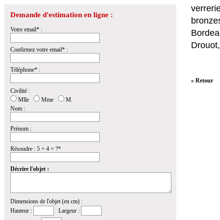
verrer
Demande d'estimation en ligne :
bronzes
Votre email* :
Bordeau
Drouot,
Confirmez votre email* :
Téléphone* :
» Retour
Civilité :
Mlle
Mme
M.
Nom :
Prénom :
Résoudre : 5 + 4 = ?*
Décrire l'objet :
Dimensions de l'objet (en cm) :
Hauteur :
Largeur :