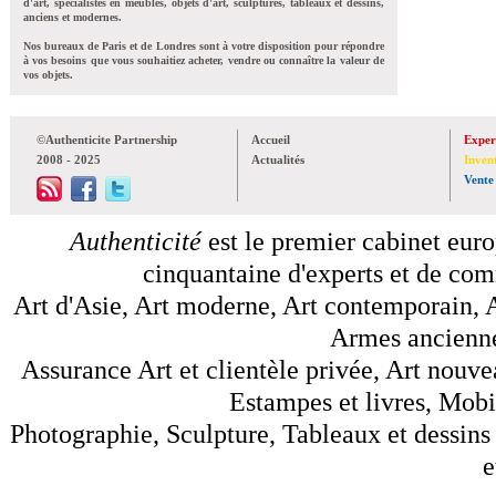
d'art, spécialistes en meubles, objets d'art, sculptures, tableaux et dessins,
anciens et modernes.
Nos bureaux de Paris et de Londres sont à votre disposition pour répondre
à vos besoins que vous souhaitiez acheter, vendre ou connaître la valeur de
vos objets.
©Authenticite Partnership
Accueil
Exper
2008 - 2025
Actualités
Inven
Vente
Authenticité
est le premier cabinet euro
cinquantaine d'experts et de comm
Art d'Asie, Art moderne, Art contemporain, A
Armes anciennes
Assurance Art et clientèle privée, Art nouve
Estampes et livres, Mobil
Photographie, Sculpture, Tableaux et dessins 
e