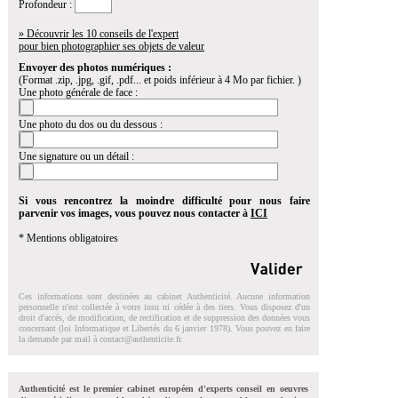
Profondeur :
» Découvrir les 10 conseils de l'expert
pour bien photographier ses objets de valeur
Envoyer des photos numériques :
(Format .zip, .jpg, .gif, .pdf... et poids inférieur à 4 Mo par fichier. )
Une photo générale de face :
Une photo du dos ou du dessous :
Une signature ou un détail :
Si vous rencontrez la moindre difficulté pour nous faire
parvenir vos images, vous pouvez nous contacter à
ICI
* Mentions obligatoires
Ces informations sont destinées au cabinet Authenticité. Aucune information
personnelle n'est collectée à votre insu ni cédée à des tiers. Vous disposez d'un
droit d'accés, de modification, de rectification et de suppression des données vous
concernant (loi Informatique et Libertés du 6 janvier 1978). Vous pouvez en faire
la demande par mail à
contact@authenticite.fr
.
Authenticité est le premier cabinet européen d'experts conseil en oeuvres