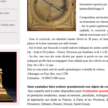
 notre
Instrument expertisé par 
bpetitcollot@magic.fr
ns notre
Compendium astronomique
un instrument sur chacune
s Hache dans
- Sur la partie supérieur
repliable, le couvercle 
latérale traversante avec 
- Sous le couvercle, un calendrier lunaire divisé en 30 jours, en heur
phases de la lune reprenant une table horaire.
- Sur le fond, une boussole à rouelle indexée indiquant les points cardi
(dy - Sud) et OC(cidens - Ouest). Divisions par huitièmes et de 1 à 36 
- Au dos, une rose des vents divisée par quarts et percée en son cent
indiquent qu'elle était accompagnée d'une alidade pour des relevés en azim
Dim. 66 x 60 x 12 mm.
Étui en veau teinté orné de motifs géométriques et doublé de velours.
Allemagne ou Pays-Bas, circa 1700
Estimation : 10 000/15 000 euros
Vous souhaitez faire estimer gratuitement vos objets de co
Nos experts sont à votre disposition pour l'
estimation gratui
et peintures modernes, vases et verrerie, pendules, horloges
et tapisserie sur toute la France, à Paris et en Province, 
Provence, Orléans, Rouen, Drouot, Saint-Cloud
.