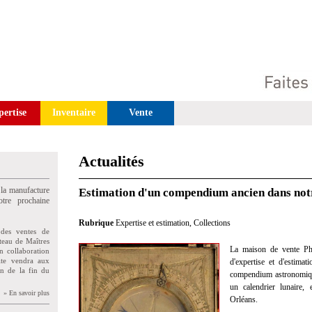
pertise
Inventaire
Vente
Actualités
 la manufacture
Estimation d'un compendium ancien dans notr
tre prochaine
Rubrique
Expertise et estimation
,
Collections
des ventes de
teau de Maîtres
La maison de vente Phi
n collaboration
uite vendra aux
d'expertise et d'estima
on de la fin du
compendium astronomiqu
un calendrier lunaire,
» En savoir plus
Orléans.