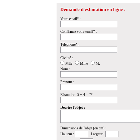
Demande d'estimation en ligne :
Votre email* :
Confirmez votre email* :
Téléphone* :
Civilité :
Mlle
Mme
M.
Nom :
Prénom :
Résoudre : 5 + 4 = ?*
Décrire l'objet :
Dimensions de l'objet (en cm) :
Hauteur :
Largeur :