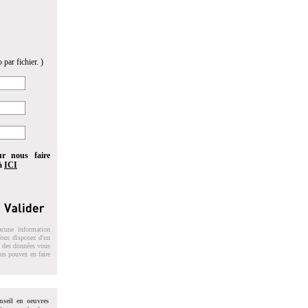
 par fichier. )
ur nous faire
 à
ICI
ucune information
 Vous disposez d'un
on des données vous
ous pouvez en faire
nseil en oeuvres