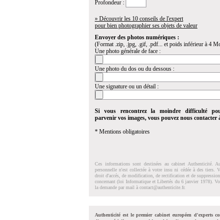
Profondeur :
» Découvrir les 10 conseils de l'expert
pour bien photographier ses objets de valeur
Envoyer des photos numériques :
(Format .zip, .jpg, .gif, .pdf... et poids inférieur à 4 Mo
Une photo générale de face :
Une photo du dos ou du dessous :
Une signature ou un détail :
Si vous rencontrez la moindre difficulté po
parvenir vos images, vous pouvez nous contacter
* Mentions obligatoires
Ces informations sont destinées au cabinet Authenticité. A
personnelle n'est collectée à votre insu ni cédée à des tiers.
droit d'accés, de modification, de rectification et de suppressi
concernant (loi Informatique et Libertés du 6 janvier 1978). V
la demande par mail à
contact@authenticite.fr
.
Authenticité est le premier cabinet européen d'experts co