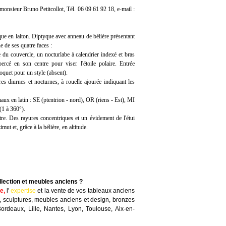
monsieur Bruno Petitcollot, Tél. 06 09 61 92 18, e-mail :
 en laiton. Diptyque avec anneau de bélière présentant
 de ses quatre faces :
e du couvercle, un nocturlabe à calendrier indexé et bras
percé en son centre pour viser l'étoile polaire. Entrée
loquet pour un style (absent).
es diurnes et nocturnes, à rouelle ajourée indiquant les
naux en latin : SE (ptentrion - nord), OR (riens - Est), MI
(1 à 360°).
re. Des rayures concentriques et un évidement de l'étui
ut et, grâce à la bélière, en altitude.
llection et meubles anciens ?
te
,
l'
expertise
et la
vente
de vos tableaux anciens
, sculptures, meubles anciens et design, bronzes
Bordeaux, Lille, Nantes, Lyon, Toulouse, Aix-en-